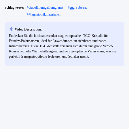
Schlagworte:
#
Gadoliniumgalliumgranat
#
ggg Substrat
#
Magnetoptikmaterialien
Video Description:
Entdecken Sie die hochisolierenden magnetooptischen TGG-Kristalle für
Faraday-Polarisatoren, ideal für Anwendungen im sichtbaren und nahen
Infrarotbereich. Diese TGG-Kristalle zeichnen sich durch eine große Verdet-
Konstante, hohe Wärmeleitfähigkeit und geringe optische Verluste aus, was sie
perfekt für magnetooptische Isolatoren und Schalter macht.