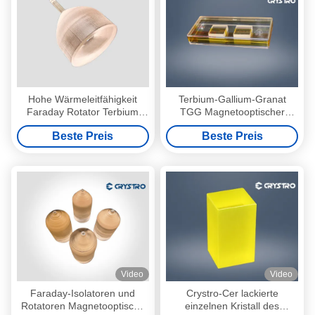
Hohe Wärmeleitfähigkeit
Terbium-Gallium-Granat
Faraday Rotator Terbium
TGG Magnetooptischer
Gallium Granat
Kristall für optische Isolatoren
Beste Preis
Beste Preis
Video
Video
Faraday-Isolatoren und
Crystro-Cer lackierte
Rotatoren Magnetooptische
einzelnen Kristall des