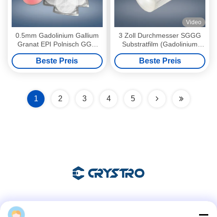
Video
0.5mm Gadolinium Gallium
3 Zoll Durchmesser SGGG
Granat EPI Polnisch GGG
Substratfilm (Gadolinium
Kristall Für YIG
Gallium Garnet ersetzt)
Beste Preis
Beste Preis
1
2
3
4
5
Soziale Medien