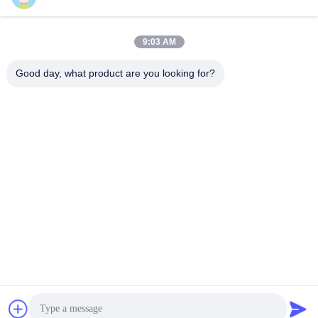
9:03 AM
Schnelle Kontaktaufnahme
Good day, what product are you looking for?
Tel.
86-0551-63840886
E-Mail-Adresse
jane_wu@crystro.com
Anschrift
Nr. 176, Yuner Rd, Yunhai Rd Industriepark, Baohe Bezirk,
Hefei Stadt, Provinz Anhui
Datenschutzrichtlinie
|
Sitemap
China gut Qualität Magnetoptikkristalle Lieferant. Urheberrecht ©
2018-2026 ANHUI CRYSTRO CRYSTAL MATERIALS Co., Ltd. -
Alle. Alle Rechte vorbehalten.