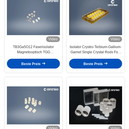
Video
Video
TB3Ga5O12 Faserisolator
Isolator Crystro-Terbium-Gallium-
Magnetooptisch TGG
Garnet Single Crystal Rods Fors
Kristallquadrat
Faraday
Beste Preis
Beste Preis
Video
Video