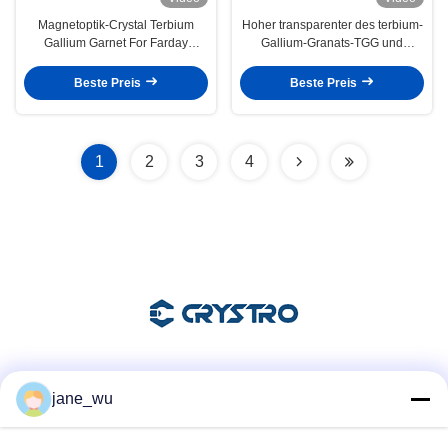
Magnetoptik-Crystal Terbium
Hoher transparenter des terbium-
Gallium Garnet For Farday
Gallium-Granats-TGG und
Rotator Crystro
Isolierungs-Kristall
Beste Preis
Beste Preis
1
2
3
4
Soziale Medien
jane_wu