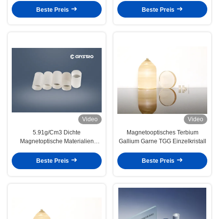
Beste Preis
Beste Preis
Video
Video
5.91g/Cm3 Dichte
Magnetooptisches Terbium
Magnetoptische Materialien
Gallium Garne TGG Einzelkristall
TSAG Cryatal 400 - 1600nm
Wellenlänge
Beste Preis
Beste Preis