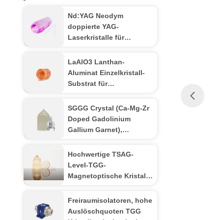
Nd:YAG Neodym
doppierte YAG-
Laserkristalle für
Hochleistungs-
Festkörperlasersysteme
LaAlO3 Lanthan-
Aluminat Einzelkristall-
Substrat für
hochtemperaturfähige
Supraleiter und riesige
SGGG Crystal (Ca-Mg-Zr
Magnetwiderstands-
Doped Gadolinium
Dünnfilm
Gallium Garnet),
professionelles
Substratmaterial, speziell
Hochwertige TSAG-
für das epitaxielle
Level-TGG-
Wachstum von dünnen
Magnetoptische Kristall,
Folien von Bismuth-
Terbium Gallium Garnet
Eisengarnet angewendet
für Faraday-Isolatoren
Freiraumisolatoren, hohe
und Rotatoren, 400 ‰
Auslöschquoten TGG
1100 nm Übertragung