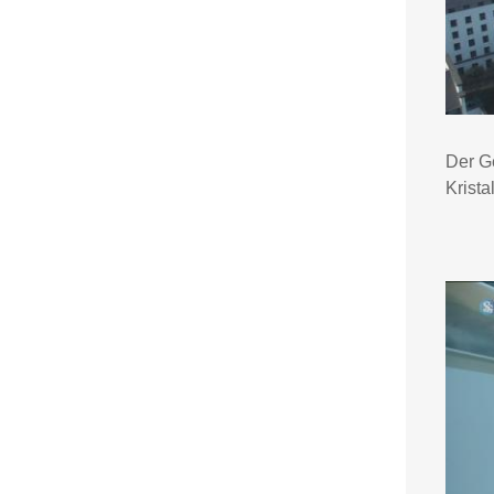
Der G
Krista