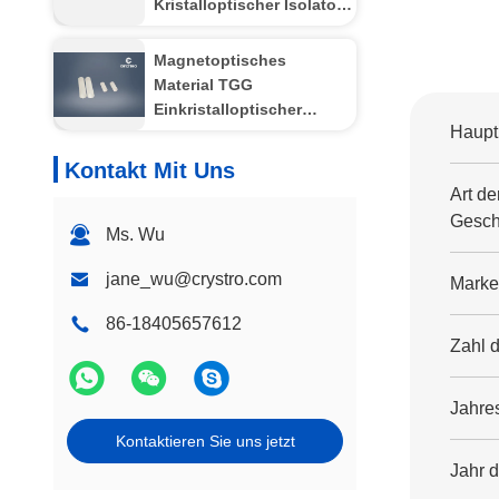
Kristalloptischer Isolator,
niedriger Einsetzverlust,
hohe Stabilität
Magnetoptisches
Einzel-/Mehrstufenisolator
Material TGG
Einkristalloptischer
Haupt
Isolator in Faserlaser
Kontakt Mit Uns
Art de
Geschä
Ms. Wu
jane_wu@crystro.com
Mark
86-18405657612
Zahl d
Jahre
Kontaktieren Sie uns jetzt
Jahr 