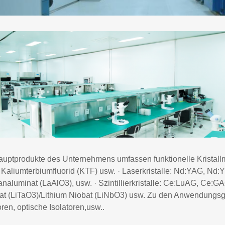
auptprodukte des Unternehmens umfassen funktionelle Kristall
 Kaliumterbiumfluorid (KTF) usw. · Laserkristalle: Nd:YAG, Nd:
naluminat (LaAlO3), usw. · Szintillierkristalle: Ce:LuAG, Ce:GA
lat (LiTaO3)/Lithium Niobat (LiNbO3) usw. Zu den Anwendungsg
ren, optische Isolatoren,usw..