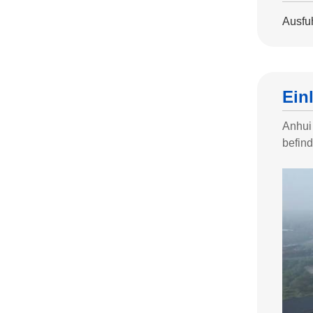
Ausfuh
Ein
Anhui 
befind