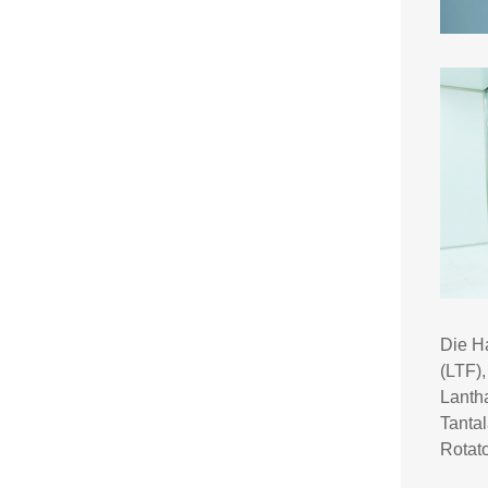
Die H
(LTF),
Lantha
Tanta
Rotato