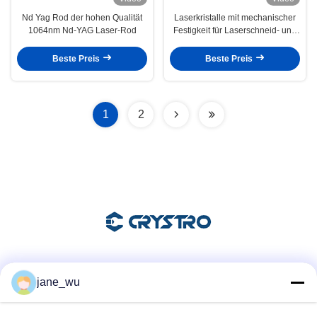
Nd Yag Rod der hohen Qualität
Laserkristalle mit mechanischer
1064nm Nd-YAG Laser-Rod
Festigkeit für Laserschneid- und
Schweißmaschinen
Beste Preis
Beste Preis
1
2
Soziale Medien
jane_wu