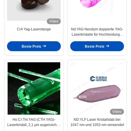
Video
Cr4 Yag-Laserstange
Nd:YAG Neodym doppierte YAG-
Laserkristalle für Hochleistungs-
Festkörperlasersysteme
Beste Preis
Beste Preis
Video
Ho:Cr:Tm:YAG (CTH:YAG)-
ND:YLF Laser Kristallstab bei
Laserkristall, 2,1 μm augensicher,
1047 nm und 1053 nm verwendet
hocheffizienter