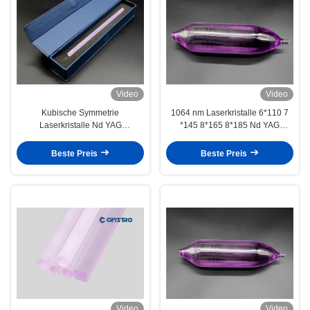
Video
Video
Kubische Symmetrie
1064 nm Laserkristalle 6*110 7
Laserkristalle Nd YAG
*145 8*165 8*185 Nd YAG
Laserstange hohe
Laserstab
Wärmeleitfähigkeit
Beste Preis
Beste Preis
Video
Video