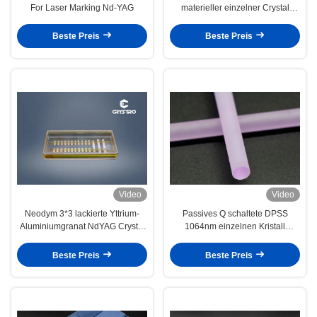
For Laser Marking Nd-YAG
materieller einzelner Crystal
Substrate
Beste Preis
Beste Preis
Video
Video
Neodym 3*3 lackierte Yttrium-
Passives Q schaltete DPSS
Aluminiumgranat NdYAG Crystal
1064nm einzelnen Kristall
For Laser Marking
3x3x5mm Lasers YAG
Beste Preis
Beste Preis