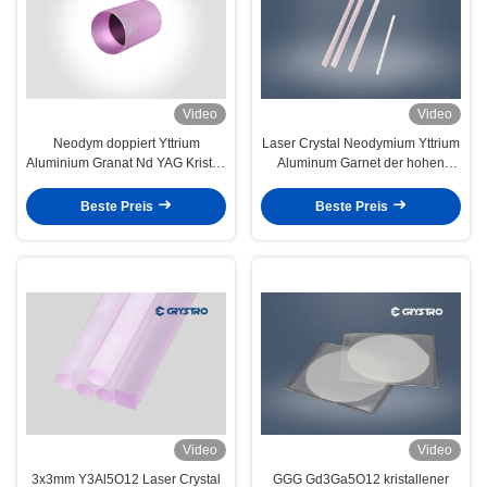
Video
Video
Neodym doppiert Yttrium
Laser Crystal Neodymium Yttrium
Aluminium Granat Nd YAG Kristall
Aluminum Garnet der hohen
für Lasersystem
Leistung Nd-YAG
Beste Preis
Beste Preis
Video
Video
3x3mm Y3Al5O12 Laser Crystal
GGG Gd3Ga5O12 kristallener