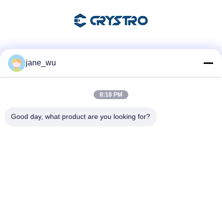
Soziale Medien
jane_wu
8:18 PM
Schnelle Kontaktaufnahme
Good day, what product are you looking for?
Tel.
86-0551-63840886
E-Mail-Adresse
jane_wu@crystro.com
Anschrift
Nr. 176, Yuner Rd, Yunhai Rd Industriepark, Baohe Bezirk,
Hefei Stadt, Provinz Anhui