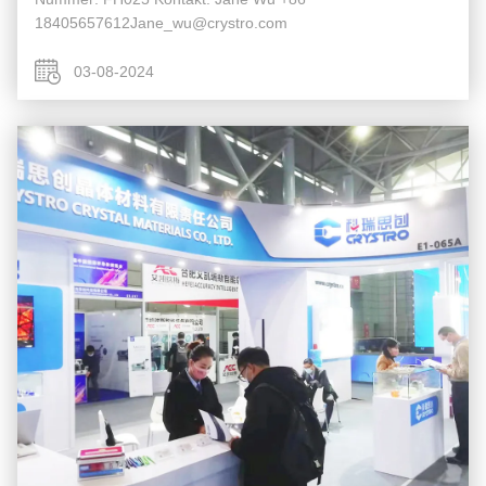
18405657612Jane_wu@crystro.com
03-08-2024