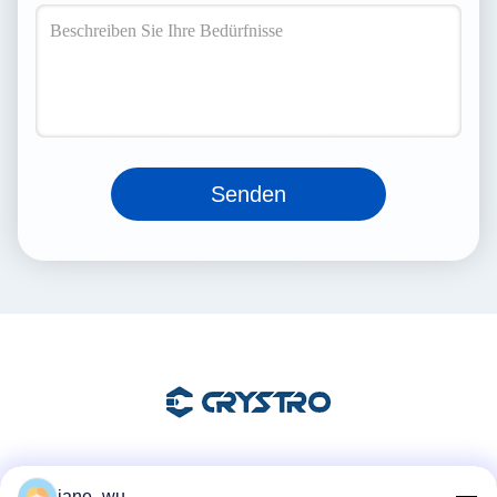
Senden
Soziale Medien
jane_wu