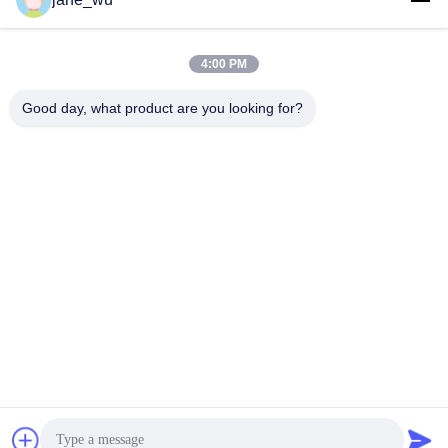
4:00 PM
Schnelle Kontaktaufnahme
Good day, what product are you looking for?
Tel.
86-0551-63840886
E-Mail-Adresse
jane_wu@crystro.com
Anschrift
Nr. 176, Yuner Rd, Yunhai Rd Industriepark, Baohe Bezirk,
Hefei Stadt, Provinz Anhui
Datenschutzrichtlinie
|
Sitemap
China gut Qualität Magnetoptikkristalle Lieferant. Urheberrecht ©
2018-2026 ANHUI CRYSTRO CRYSTAL MATERIALS Co., Ltd. -