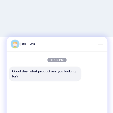
jane_wu
Schnelle Kontaktaufnahme
11:30 PM
Tel.
Good day, what product are you looking 
for?
86-0551-63840886
E-Mail-Adresse
jane_wu@crystro.com
Anschrift
Nr. 176, Yuner Rd, Yunhai Rd Industriepark,
Baohe Bezirk, Hefei Stadt, Provinz Anhui