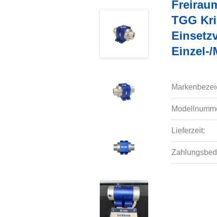
Freirau
TGG Kris
Einsetzv
Einzel-/
Markenbezei
Modellnumme
Lieferzeit:
Zahlungsbed