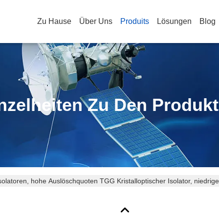
Zu Hause
Über Uns
Produits
Lösungen
Blog
nzelheiten Zu Den Produk
olatoren, hohe Auslöschquoten TGG Kristalloptischer Isolator, niedriger