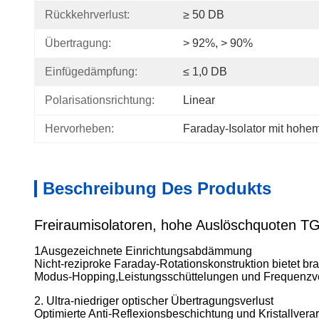
Rückkehrverlust:
≥ 50 DB
Übertragung:
> 92%, > 90%
Einfügedämpfung:
≤ 1,0 DB
Polarisationsrichtung:
Linear
Hervorheben:
Faraday-Isolator mit hohem
Beschreibung Des Produkts
Freiraumisolatoren, hohe Auslöschquoten TGG K
1Ausgezeichnete Einrichtungsabdämmung
Nicht-reziproke Faraday-Rotationskonstruktion bietet bra
Modus-Hopping,Leistungsschüttelungen und Frequenzve
2. Ultra-niedriger optischer Übertragungsverlust
Optimierte Anti-Reflexionsbeschichtung und Kristallver