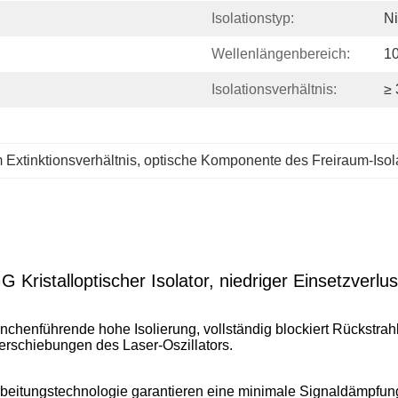
Isolationstyp:
Ni
Wellenlängenbereich:
1
Isolationsverhältnis:
≥
 Extinktionsverhältnis
, 
optische Komponente des Freiraum-Isol
ristalloptischer Isolator, niedriger Einsetzverlust
nchenführende hohe Isolierung, vollständig blockiert Rückstrahll
rschiebungen des Laser-Oszillators.
arbeitungstechnologie garantieren eine minimale Signaldämpfung