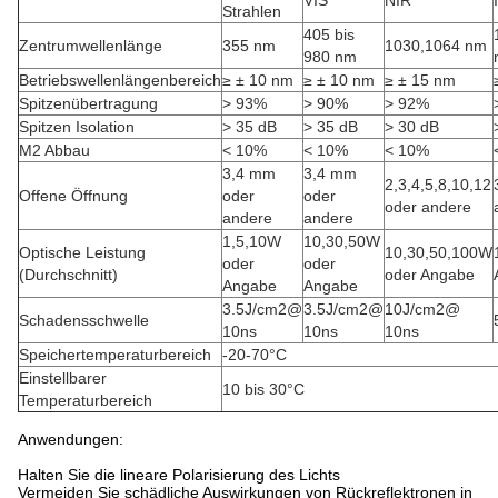
VIS
NIR
Strahlen
405 bis
Zentrumwellenlänge
355 nm
1030,1064 nm
980 nm
Betriebswellenlängenbereich
≥ ± 10 nm
≥ ± 10 nm
≥ ± 15 nm
Spitzenübertragung
> 93%
> 90%
> 92%
Spitzen Isolation
> 35 dB
> 35 dB
> 30 dB
M2 Abbau
< 10%
< 10%
< 10%
3,4 mm
3,4 mm
2,3,4,5,8,10,12
Offene Öffnung
oder
oder
oder andere
andere
andere
1,5,10W
10,30,50W
Optische Leistung
10,30,50,100W
oder
oder
(Durchschnitt)
oder Angabe
Angabe
Angabe
3.5J/cm2@
3.5J/cm2@
10J/cm2@
Schadensschwelle
10ns
10ns
10ns
Speichertemperaturbereich
-20-70°C
Einstellbarer
10 bis 30°C
Temperaturbereich
Anwendungen:
Halten Sie die lineare Polarisierung des Lichts
Vermeiden Sie schädliche Auswirkungen von Rückreflektronen in