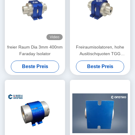
Video
freier Raum Dia 3mm 400nm
Freiraumisolatoren, hohe
Faraday Isolator
Auslöschquoten TGG
Kristalloptischer Isolator,
Beste Preis
Beste Preis
niedriger Einsetzverlust,
hohe Stabilität
Einzel-/Mehrstufenisolator