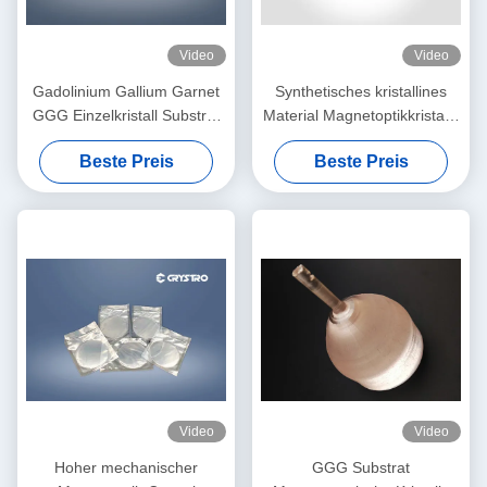
Video
Video
Gadolinium Gallium Garnet
Synthetisches kristallines
GGG Einzelkristall Substrat
Material Magnetoptikkristalle
für YIG und BIG Film
Gadolinium Gallium Granat
Beste Preis
Beste Preis
GGG
Video
Video
Hoher mechanischer
GGG Substrat