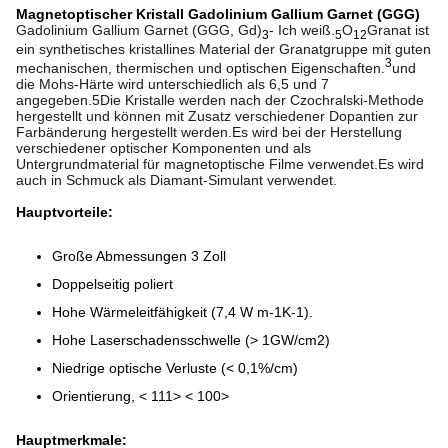
Magnetoptischer Kristall Gadolinium Gallium Garnet (GGG)
Gadolinium Gallium Garnet (GGG, Gd)
- Ich weiß.
O
Granat ist
3
5
12
ein synthetisches kristallines Material der Granatgruppe mit guten
3
mechanischen, thermischen und optischen Eigenschaften.
und
die Mohs-Härte wird unterschiedlich als 6,5 und 7
angegeben.5Die Kristalle werden nach der Czochralski-Methode
hergestellt und können mit Zusatz verschiedener Dopantien zur
Farbänderung hergestellt werden.Es wird bei der Herstellung
verschiedener optischer Komponenten und als
Untergrundmaterial für magnetoptische Filme verwendet.Es wird
auch in Schmuck als Diamant-Simulant verwendet.
Hauptvorteile:
Große Abmessungen 3 Zoll
Doppelseitig poliert
Hohe Wärmeleitfähigkeit (7,4 W m-1K-1).
Hohe Laserschadensschwelle (> 1GW/cm2)
Niedrige optische Verluste (< 0,1%/cm)
Orientierung, < 111> < 100>
Hauptmerkmale: