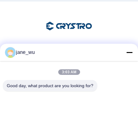
Soziale Medien
jane_wu
3:03 AM
Schnelle Kontaktaufnahme
Good day, what product are you looking for?
Tel.
86-0551-63840886
E-Mail-Adresse
jane_wu@crystro.com
Anschrift