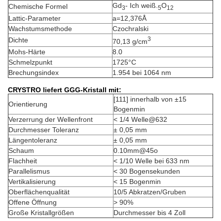
Gd
- Ich weiß.
O
Chemische Formel
3
5
12
Lattic-Parameter
a=12,376Å
Wachstumsmethode
Czochralski
3
Dichte
70,13 g/cm
Mohs-Härte
8.0
Schmelzpunkt
1725°C
Brechungsindex
1.954 bei 1064 nm
CRYSTRO liefert GGG-Kristall mit:
[111] innerhalb von ±15
Orientierung
Bogenmin
Verzerrung der Wellenfront
< 1/4 Welle@632
Durchmesser Toleranz
± 0,05 mm
Längentoleranz
± 0,05 mm
Schaum
0.10mm@45o
Flachheit
< 1/10 Welle bei 633 nm
Parallelismus
< 30 Bogensekunden
Vertikalisierung
< 15 Bogenmin
Oberflächenqualität
10/5 Abkratzen/Gruben
Offene Öffnung
> 90%
Große Kristallgrößen
Durchmesser bis 4 Zoll