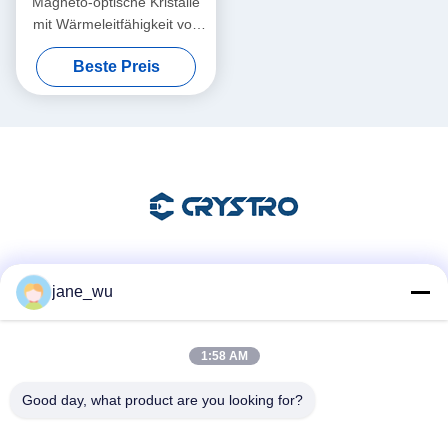
Magneto-optische Kristalle
mit Wärmeleitfähigkeit von
7,4 W und einer Absorption
Beste Preis
unter 3000 ppm pro cm bei
1064 nm gemäß Bild, ideal
für die Photonik
Soziale Medien
jane_wu
1:58 AM
Schnelle Kontaktaufnahme
Good day, what product are you looking for?
Tel.
86-0551-63840886