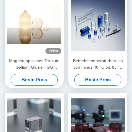
Video
Magnetooptisches Terbium
Betriebstemperaturbereich
Gallium Garne TGG
von minus 40 °C bis 85 °C
Einzelkristall
magnetisch optische Kristalle
Beste Preis
Beste Preis
individuell angepasste
typische Größen in mm-
Skala für Präzisionsgeräte