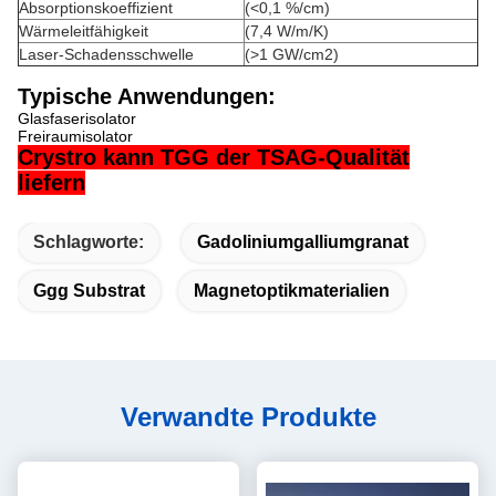
Absorptionskoeffizient
(<0,1 %/cm)
Wärmeleitfähigkeit
(7,4 W/m/K)
Laser-Schadensschwelle
(>1 GW/cm2)
Typische Anwendungen:
Glasfaserisolator
Freiraumisolator
Crystro kann TGG der TSAG-Qualität
liefern
Schlagworte:
Gadoliniumgalliumgranat
Ggg Substrat
Magnetoptikmaterialien
Verwandte Produkte