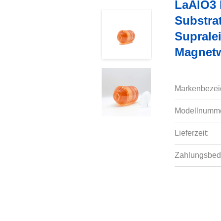
LaAlO3 L
Substra
Suprale
Magnetw
Markenbezei
Modellnumme
Lieferzeit:
Zahlungsbed