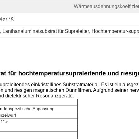
Wärmeausdehnungskoeffizien
-4@77K
, 
Lanthanaluminatsubstrat für Supraleiter
, 
Hochtemperatur-supra
at für hochtemperatursupraleitende und riesi
aleitendes einkristallines Substratmaterial. Es ist ein ausgez
und riesigen magnetischen Dünnfilmen. Aufgrund seiner hervo
und dielektrischer Resonanzgeräte.
ndenspezifische Anpassung
nzelwurf
111>