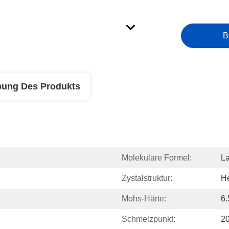
B
bung Des Produkts
Molekulare Formel:
L
Zystalstruktur:
He
Mohs-Härte:
6.
Schmelzpunkt:
2