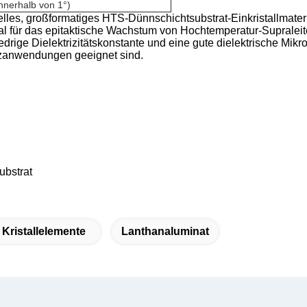
nnerhalb von 1°)
ielles, großformatiges HTS-Dünnschichtsubstrat-Einkristallmateri
rial für das epitaktische Wachstum von Hochtemperatur-Suprale
drige Dielektrizitätskonstante und eine gute dielektrische Mikro
nzanwendungen geeignet sind.
ubstrat
 Kristallelemente
Lanthanaluminat