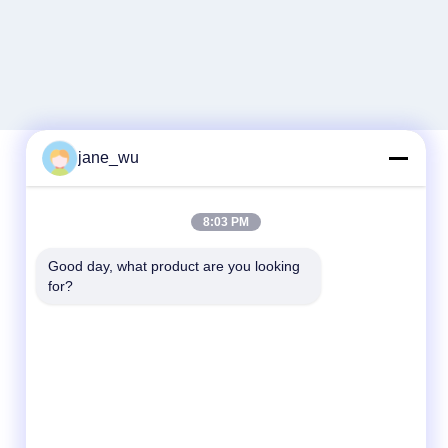
jane_wu
Schnelle Kontaktaufnahme
8:03 PM
Tel.
Good day, what product are you looking 
for?
86-0551-63840886
E-Mail-Adresse
jane_wu@crystro.com
Anschrift
Nr. 176, Yuner Rd, Yunhai Rd Industriepark,
Baohe Bezirk, Hefei Stadt, Provinz Anhui