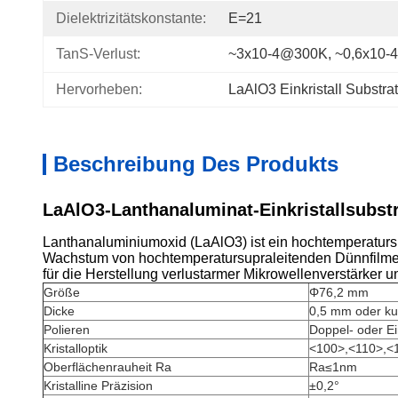
Dielektrizitätskonstante:
Ε=21
TanS-Verlust:
~3x10-4@300K, ~0,6x10
Hervorheben:
LaAlO3 Einkristall Substrat
Beschreibung Des Produkts
LaAlO3-Lanthanaluminat-Einkristallsubstr
Lanthanaluminiumoxid (LaAlO3) ist ein hochtemperatursupr
Wachstum von hochtemperatursupraleitenden Dünnfilmen 
für die Herstellung verlustarmer Mikrowellenverstärker 
Größe
Φ76,2 mm
Dicke
0,5 mm oder ku
Polieren
Doppel- oder Ei
Kristalloptik
<100>,<110>,<
Oberflächenrauheit Ra
Ra≤1nm
Kristalline Präzision
±0,2°