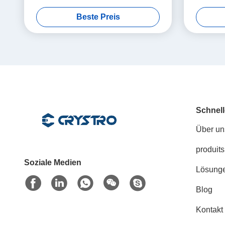
Substrate
profession
Beste Preis
für das e
Folie
Schnell
Über un
produits
Soziale Medien
Lösung
Blog
Kontakt