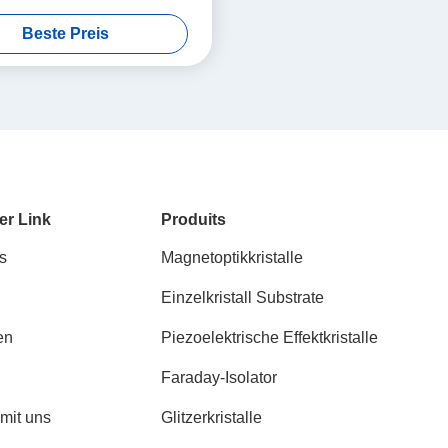
elles Substratmaterial, speziell
Beste Preis
pitaxielle Wachstum von dünnen
n von Bismuth-Eisengarnet
angewendet
er Link
Produits
s
Magnetoptikkristalle
Einzelkristall Substrate
en
Piezoelektrische Effektkristalle
Faraday-Isolator
 mit uns
Glitzerkristalle