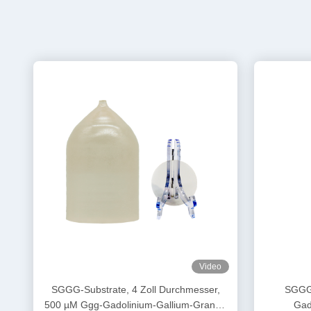
Video
SGGG-Substrate, 4 Zoll Durchmesser,
SGGG 
500 µM Ggg-Gadolinium-Gallium-Granat-
Gad