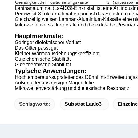
Genauigkeit der Positionierungskante
2° (anpassbar i
Lanthanaluminat (LaAlO3)-Einkristall ist eine Art industr
Perowskit-Strukturmaterialien und ist das Substratmate
Gleichzeitig weisen Lanthan-Aluminium-Kristalle eine nie
Mikrowellenverstärkergeräte und dielektrische Resona
Hauptmerkmale:
Geringer dielektrischer Verlust
Das Gitter passt gut
Kleiner Wärmeausdehnungskoeffizient
Gute chemische Stabilität
Gute thermische Stabilität
Typische Anwendungen:
Hochtemperatur-supraleitendes Dünnfilm-Erweiterungss
Außenfutter aus riesiger Magnetfolie
Mikrowellenverstärkung und dielektrische Resonanz
Schlagworte:
Substrat Laalo3
Einzelne