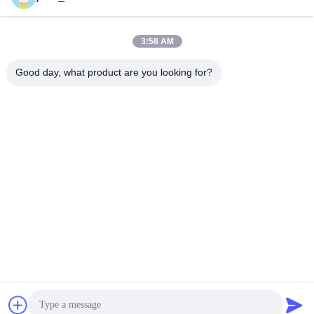
3:58 AM
Schnelle Kontaktaufnahme
Good day, what product are you looking for?
Tel.
86-0551-63840886
E-Mail-Adresse
jane_wu@crystro.com
Anschrift
Nr. 176, Yuner Rd, Yunhai Rd Industriepark, Baohe Bezirk,
Hefei Stadt, Provinz Anhui
Datenschutzrichtlinie
|
Sitemap
China gut Qualität Magnetoptikkristalle Lieferant. Urheberrecht ©
2018-2026 ANHUI CRYSTRO CRYSTAL MATERIALS Co., Ltd. -
Alle. Alle Rechte vorbehalten.