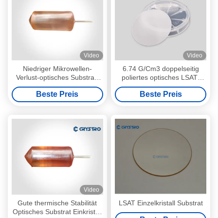
Video
Video
Niedriger Mikrowellen-
6.74 G/Cm3 doppelseitig
Verlust-optisches Substrat-
poliertes optisches LSAT-
Lanthan-Aluminat Laalo3
Substrat
Beste Preis
Beste Preis
Ziel des Quadrat-<100>
Video
Gute thermische Stabilität
LSAT Einzelkristall Substrat
Optisches Substrat Einkristall