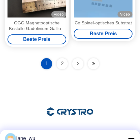
Video
Video
GGG Magnetooptische
Co:Spinel-optisches Substrat
Kristalle Gadolinium Gallium
Beste Preis
Granat Einzelkristalle und
Beste Preis
Substrate
1
2
Soziale Medien
jane_wu