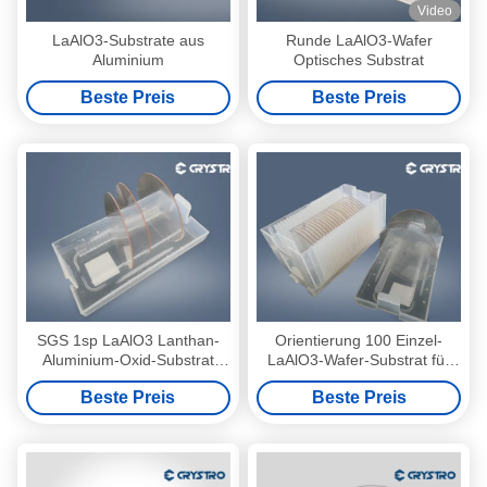
Video
LaAlO3-Substrate aus
Runde LaAlO3-Wafer
Aluminium
Optisches Substrat
Beste Preis
Beste Preis
SGS 1sp LaAlO3 Lanthan-
Orientierung 100 Einzel-
Aluminium-Oxid-Substrat
LaAlO3-Wafer-Substrat für
Mikrowelle mit geringem
die Mikrowelle
Beste Preis
Beste Preis
Verlust