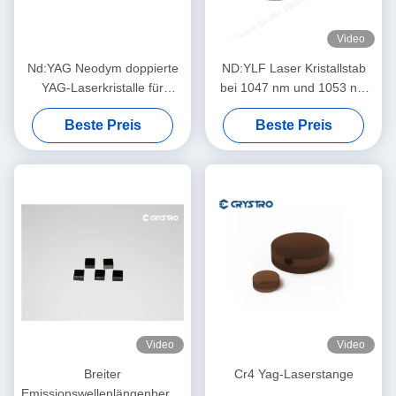
Video
Nd:YAG Neodym doppierte
ND:YLF Laser Kristallstab
YAG-Laserkristalle für
bei 1047 nm und 1053 nm
Hochleistungs-
verwendet
Beste Preis
Beste Preis
Festkörperlasersysteme
Video
Video
Breiter
Cr4 Yag-Laserstange
Emissionswellenlängenbereich