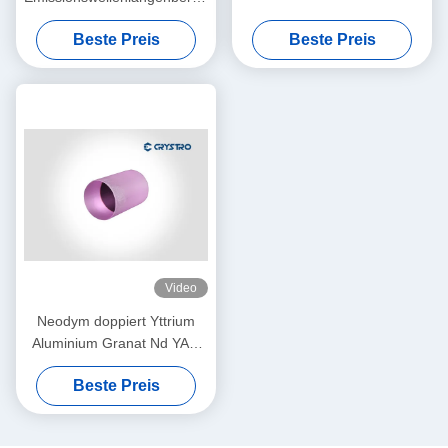
von 1350 nm bis 1600 nm in
Beste Preis
Beste Preis
Cr4 YAG Laser Kristallstab
für verschiedene
Anwendungen
Video
Neodym doppiert Yttrium
Aluminium Granat Nd YAG
Kristall für Lasersystem
Beste Preis