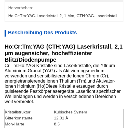
Hervorheben:
Ho:Cr:Tm:YAG-Laserkristall 2
, 
1 Μm
, 
CTH:YAG-Laserkristall
Beschreibung Des Produkts
Ho:Cr:Tm:YAG (CTH:YAG) Laserkristall, 2,1
μm augensicher, hocheffizienter
Blitz/Diodenpumpe
Cr:Tm:Ho:YAG-Kristalle sind Laserkristalle, die Yttrium-
Aluminium-Granat (YAG) als Aktivierungsmedium
verwenden und sensibilisierende Ionen Chrom (Cr),
energietransferende Ionen Thulium (Tm),und Aktivator-
Ionen Holmium (Ho)Diese Kristalle erzeugen durch
pulsierende Festkörperlasergeräte Laserlicht spezifischer
Wellenlängen und werden in verschiedenen Bereichen
weit verbreitet.
Kristallstruktur
Kubisches System
Gitterkonstante
12.01 Å
Moh-Härte
8.5