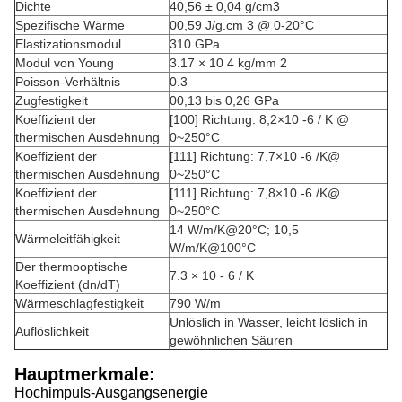
Dichte
40,56 ± 0,04 g/cm3
Spezifische Wärme
00,59 J/g.cm 3 @ 0-20°C
Elastizationsmodul
310 GPa
Modul von Young
3.17 × 10 4 kg/mm 2
Poisson-Verhältnis
0.3
Zugfestigkeit
00,13 bis 0,26 GPa
Koeffizient der
[100] Richtung: 8,2×10 -6 / K @
thermischen Ausdehnung
0~250°C
Koeffizient der
[111] Richtung: 7,7×10 -6 /K@
thermischen Ausdehnung
0~250°C
Koeffizient der
[111] Richtung: 7,8×10 -6 /K@
thermischen Ausdehnung
0~250°C
14 W/m/K@20°C; 10,5
Wärmeleitfähigkeit
W/m/K@100°C
Der thermooptische
7.3 × 10 - 6 / K
Koeffizient (dn/dT)
Wärmeschlagfestigkeit
790 W/m
Unlöslich in Wasser, leicht löslich in
Auflöslichkeit
gewöhnlichen Säuren
Hauptmerkmale:
Hochimpuls-Ausgangsenergie