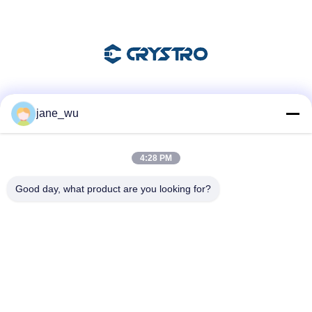
Soziale Medien
jane_wu
4:28 PM
Schnelle Kontaktaufnahme
Good day, what product are you looking for?
Tel.
86-0551-63840886
E-Mail-Adresse
jane_wu@crystro.com
Anschrift