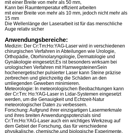
mit einer Breite von mehr als 50 mm,
Kann bei Raumtemperatur effizient arbeiten
mit einer Breite von mehr als 10 mm, jedoch nicht mehr als
15 mm
Die Wellenlänge der Laserarbeit ist für das menschliche
Auge relativ sicher
Anwendungsbereiche:
Medizin: Der Cr:Tm:Ho:YAG-Laser wird in verschiedenen
chirurgischen Verfahren in Abteilungen wie Urologie,
Orthopädie, Otorhinolaryngologie, Dermatologie und
Gynäkologie eingesetzt.Es ist besonders wirksam bei
urologischen Verfahren mit HarnwegsteinenSein
hochenergetischer pulsierter Laser kann Steine präzise
zerbrechen und gleichzeitig die Schäden an den
umliegenden Geweben minimieren.
Meteorologie: In meteorologischen Beobachtungen kann
der Cr:Tm: Ho:YAG-Laser in Lidar-Systemen eingesetzt
werden, um die Genauigkeit und Echtzeit-Natur
meteorologischer Daten zu verbessern.
Forschung: Aufgrund ihrer einzigartigen Lasermerkmale
und ihres breiten Anwendungspotenzials sind
Cr:Tm:Ho:YAG-Laser auch ein wichtiges Werkzeug auf
dem Gebiet der Forschung, das für verschiedene
physikalische, chemische,und biologische Experimente.