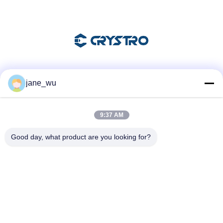
Soziale Medien
jane_wu
9:37 AM
Schnelle Kontaktaufnahme
Good day, what product are you looking for?
Tel.
86-0551-63840886
E-Mail-Adresse
jane_wu@crystro.com
Anschrift