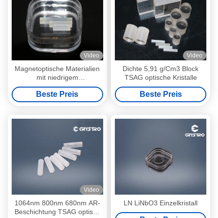
Video
Video
Magnetoptische Materialien
Dichte 5,91 g/Cm3 Block
mit niedrigem
TSAG optische Kristalle
Absorptionsgrad
Beste Preis
Beste Preis
Video
1064nm 800nm 680nm AR-
LN LiNbO3 Einzelkristall
Beschichtung TSAG optisch