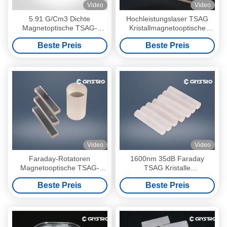
Video
Video
5.91 G/Cm3 Dichte
Hochleistungslaser TSAG
Magnetoptische TSAG-
Kristallmagnetooptische
Kristalle mit geringer
Materialien
Beste Preis
Beste Preis
Absorption
Video
Video
Faraday-Rotatoren
1600nm 35dB Faraday
Magnetooptische TSAG-
TSAG Kristalle
Kristalle
Tb3Sc2Al3O12 Formel
Beste Preis
Beste Preis