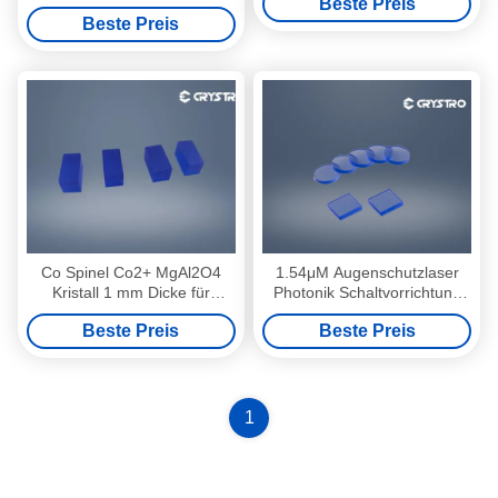
Beste Preis
aktive Kristalle
Beste Preis
Co Spinel Co2+ MgAl2O4
1.54μM Augenschutzlaser
Kristall 1 mm Dicke für
Photonik Schaltvorrichtung
Hochleistungslaser
Magnesium Spinel MgAl2O4
Beste Preis
Beste Preis
1