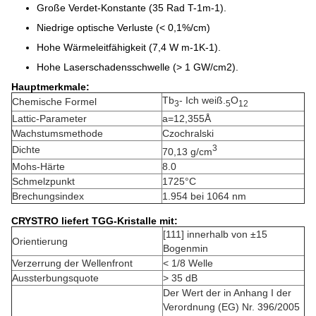
Große Verdet-Konstante (35 Rad T-1m-1).
Niedrige optische Verluste (< 0,1%/cm)
Hohe Wärmeleitfähigkeit (7,4 W m-1K-1).
Hohe Laserschadensschwelle (> 1 GW/cm2).
Hauptmerkmale:
Tb
- Ich weiß.
O
Chemische Formel
3
5
12
Lattic-Parameter
a=12,355Å
Wachstumsmethode
Czochralski
3
Dichte
70,13 g/cm
Mohs-Härte
8.0
Schmelzpunkt
1725°C
Brechungsindex
1.954 bei 1064 nm
CRYSTRO liefert TGG-Kristalle mit:
[111] innerhalb von ±15
Orientierung
Bogenmin
Verzerrung der Wellenfront
< 1/8 Welle
Aussterbungsquote
> 35 dB
Der Wert der in Anhang I der
Verordnung (EG) Nr. 396/2005