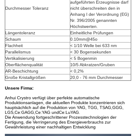
aufgeführten Erzeugnisse darf
Durchmesser Toleranz
nicht überschreiten den in
Anhang I der Verordnung (EG)
Nr. 396/2005 genannten
Höchstwerten.
Längentoleranz
Einheitliche Prüfungen
Schaum
0.10mm@45o
Flachheit
< 1/10 Welle bei 633 nm
Parallelismus
< 30 Bogensekunden
Vertikalisierung
< 5 Bogenmin
Oberflächenqualität
10/5 Abkratzen/Gruben
AR-Beschichtung
< 0,2%
Große Kristallgrößen
20,0 - 76 mm Durchmesser
Unsere Firma:
Anhui Crystro verfügt über perfekte automatische
Produktionsanlagen, die aktuellen Produkte konzentrieren sich
hauptsächlich auf die Produktion von YAG, TGG, TSAG,GGG,
LGS,Ce:GAGG,Ce:YAG undCe:LuYAG.
Die Anwendung fortgeschrittener Prozesstechnologien der
Fertigung, die Verringerung des Energieverbrauchs zur
Gewährleistung einer nachhaltigen Entwicklung