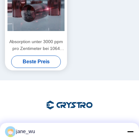
Absorption unter 3000 ppm
pro Zentimeter bei 1064
Nanometern. Magneto-
Beste Preis
optische Kristalle mit Mohs-
Härte 8 Punkt 0, ideal für
Lasersysteme
Soziale Medien
jane_wu