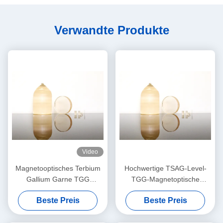
Verwandte Produkte
Video
Magnetooptisches Terbium
Hochwertige TSAG-Level-
Gallium Garne TGG
TGG-Magnetoptische
Einzelkristall
Kristall, Terbium Gallium
Beste Preis
Beste Preis
Garnet für Faraday-
Isolatoren und Rotatoren,
400 ‰ 1100 nm