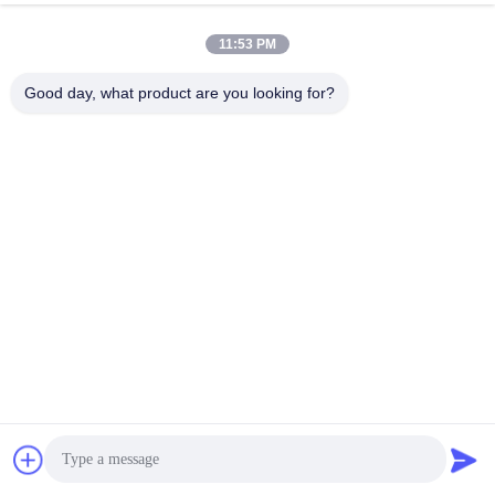
11:53 PM
Schnelle Kontaktaufnahme
Good day, what product are you looking for?
Tel.
86-0551-63840886
E-Mail-Adresse
jane_wu@crystro.com
Anschrift
Nr. 176, Yuner Rd, Yunhai Rd Industriepark, Baohe Bezirk,
Hefei Stadt, Provinz Anhui
Datenschutzrichtlinie
|
Sitemap
China gut Qualität Magnetoptikkristalle Lieferant. Urheberrecht ©
2018-2026 ANHUI CRYSTRO CRYSTAL MATERIALS Co., Ltd. -
Alle. Alle Rechte vorbehalten.