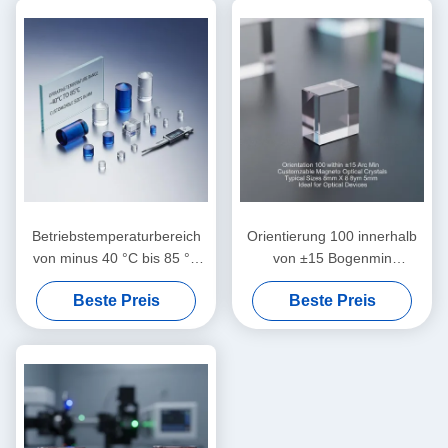
Übertragung
Betriebstemperaturbereich
Orientierung 100 innerhalb
von minus 40 °C bis 85 °C
von ±15 Bogenmin
magnetisch optische Kristalle
Anpassbare
Beste Preis
Beste Preis
individuell angepasste
Magnetooptische Kristalle
typische Größen in mm-
Typische Größen 8mm X
Skala für Präzisionsgeräte
8mm X 5mm Ideal für
optische Geräte