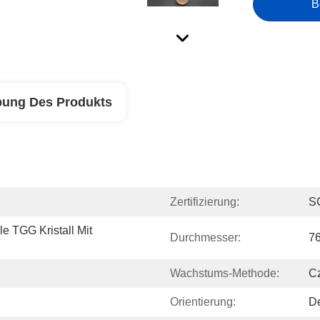
B
bung Des Produkts
Zertifizierung:
S
e TGG Kristall Mit 
Durchmesser:
7
Wachstums-Methode:
Cz
Orientierung:
De