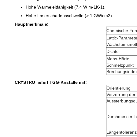
Hohe Wärmeleitfähigkeit (7,4 W m-1K-1).
Hohe Laserschadensschwelle (> 1 GW/cm2).
Hauptmerkmale:
Chemische For
Lattic-Paramete
Wachstumsmet
Dichte
Mohs-Härte
Schmelzpunkt
Brechungsinde
CRYSTRO liefert TGG-Kristalle mit:
Orientierung
Verzerrung der 
Aussterbungsq
Durchmesser T
Längentoleranz