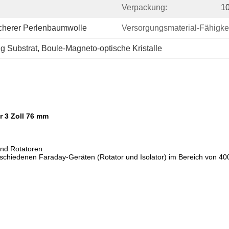
Verpackung:
10
icherer Perlenbaumwolle
Versorgungsmaterial-Fähigkei
g Substrat
, 
Boule-Magneto-optische Kristalle
r 3 Zoll 76 mm
und Rotatoren
 verschiedenen Faraday-Geräten (Rotator und Isolator) im Bereich von