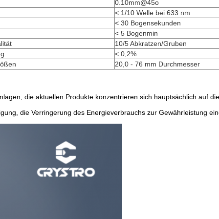
0.10mm@45o
< 1/10 Welle bei 633 nm
< 30 Bogensekunden
< 5 Bogenmin
ität
10/5 Abkratzen/Gruben
ng
< 0,2%
rößen
20,0 - 76 mm Durchmesser
anlagen, die aktuellen Produkte konzentrieren sich hauptsächlich auf
igung, die Verringerung des Energieverbrauchs zur Gewährleistung ein