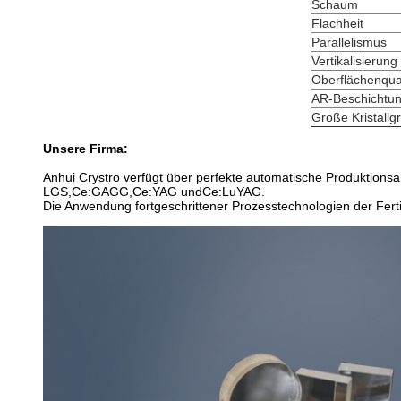
Schaum
Flachheit
Parallelismus
Vertikalisierung
Oberflächenqual
AR-Beschichtu
Große Kristallg
Unsere Firma:
Anhui Crystro verfügt über perfekte automatische Produktions
LGS,Ce:GAGG,Ce:YAG undCe:LuYAG.
Die Anwendung fortgeschrittener Prozesstechnologien der Fert