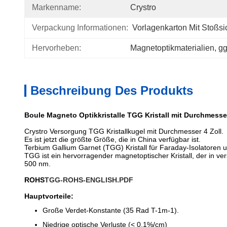
Markenname:
Crystro
Verpackung Informationen:
Vorlagenkarton Mit Stoßs
Hervorheben:
Magnetoptikmaterialien
, 
gg
Beschreibung Des Produkts
Boule Magneto Optikkristalle TGG Kristall mit Durchmesse
Crystro Versorgung TGG Kristallkugel mit Durchmesser 4 Zoll.
Es ist jetzt die größte Größe, die in China verfügbar ist.
Terbium Gallium Garnet (TGG) Kristall für Faraday-Isolatoren 
TGG ist ein hervorragender magnetoptischer Kristall, der in
500 nm.
ROHS
TGG-ROHS-ENGLISH.PDF
Hauptvorteile:
Große Verdet-Konstante (35 Rad T-1m-1).
Niedrige optische Verluste (< 0,1%/cm)