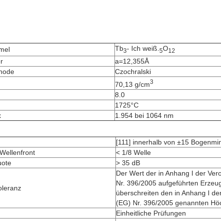
Tb
- Ich weiß.
O
mel
3
5
12
r
a=12,355Å
hode
Czochralski
3
70,13 g/cm
8.0
1725°C
x
1.954 bei 1064 nm
[111] innerhalb von ±15 Bogenmi
Wellenfront
< 1/8 Welle
uote
> 35 dB
Der Wert der in Anhang I der Ve
Nr. 396/2005 aufgeführten Erzeug
oleranz
überschreiten den in Anhang I d
(EG) Nr. 396/2005 genannten Hö
Einheitliche Prüfungen