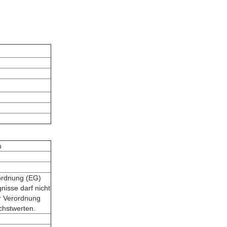
n
rordnung (EG)
nisse darf nicht
er Verordnung
chstwerten.