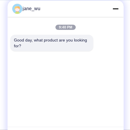
jane_wu
Schnelle Kontaktaufnahme
9:40 PM
Tel.
Good day, what product are you looking 
for?
86-0551-63840886
E-Mail-Adresse
jane_wu@crystro.com
Anschrift
Nr. 176, Yuner Rd, Yunhai Rd Industriepark,
Baohe Bezirk, Hefei Stadt, Provinz Anhui