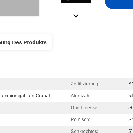
B
bung Des Produkts
Zertifizierung:
S
luminiumgallium-Granat
Atomzahl:
54
Durchmesser:
>
Polnisch:
S/
Senkrechtes:
5'