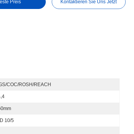
este Preis
Kontaktieren Sie Uns Jetzt
GS/COC/ROSH/REACH
,4
60mm
D 10/5