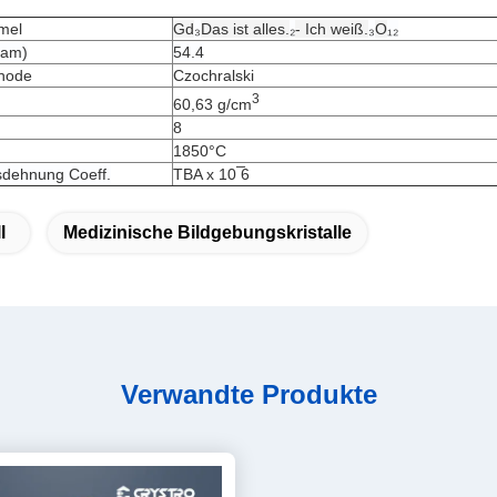
mel
Gd
₃
Das ist alles.
₂
- Ich weiß.
₃
O
₁₂
sam)
54.4
hode
Czochralski
3
60,63 g/cm
8
1850°C
dehnung Coeff.
TBA x 10 ̅6
l
Medizinische Bildgebungskristalle
Verwandte Produkte