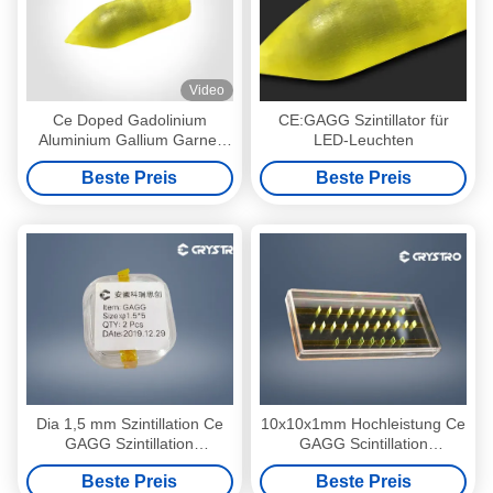
Video
Ce Doped Gadolinium
CE:GAGG Szintillator für
Aluminium Gallium Garnet
LED-Leuchten
Ce GAGG Einkristall
Beste Preis
Beste Preis
Dia 1,5 mm Szintillation Ce
10x10x1mm Hochleistung Ce
GAGG Szintillation
GAGG Scintillation
Einzelkristallstab
Einzelkristall für γ-Strahl-
Beste Preis
Beste Preis
Detektion