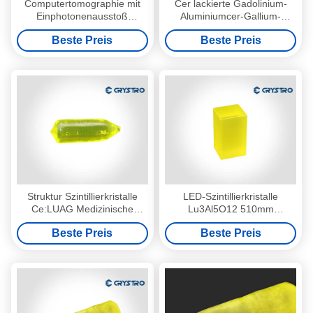
Computertomographie mit
Cer lackierte Gadolinium-
Einphotonenausstoß
Aluminiumcer-Gallium-
Spektrum hohe
Granat GAGG Crystal High
Beste Preis
Beste Preis
Wärmeleitfähigkeit Gagg
Quality
Kristall
Struktur Szintillierkristalle
LED-Szintillierkristalle
Ce:LUAG Medizinische
Lu3Al5O12 510mm
Bildgebungskristalle 8,5
Spitzenemissionszeit
Beste Preis
Beste Preis
Härte