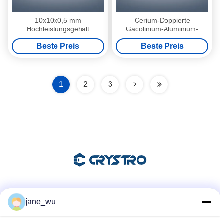
10x10x0,5 mm
Cerium-Doppierte
Hochleistungsgehalt
Gadolinium-Aluminium-
Gd3Al2Ga3O12 Ce GAGG
Gallium-Garnett-
Beste Preis
Beste Preis
Einzelkristall Substrate
Szintillierkristalle
1
2
3
Soziale Medien
jane_wu