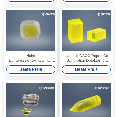
Hohe
Laserteil GAGG Doped Ce
Lichtemissionswirksamkeit
Scintillation Detektor für
und Leistung von
medizinische Bildgebung
Beste Preis
Beste Preis
Gd3Al2Ga3O12 Ce GAGG
Ce Szintillierkristallen