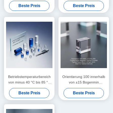
Einzelkristall
Kristall, Terbium Gallium
Beste Preis
Beste Preis
Garnet für Faraday-
Isolatoren und Rotatoren,
400 ‰ 1100 nm
Übertragung
Betriebstemperaturbereich
Orientierung 100 innerhalb
von minus 40 °C bis 85 °C
von ±15 Bogenmin
magnetisch optische Kristalle
Anpassbare
Beste Preis
Beste Preis
individuell angepasste
Magnetooptische Kristalle
typische Größen in mm-
Typische Größen 8mm X
Skala für Präzisionsgeräte
8mm X 5mm Ideal für
optische Geräte