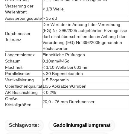
Verzerrung der
< 1/8 Welle
Wellenfront
Aussterbungsquote
> 35 dB
Der Wert der in Anhang I der Verordnung
(EG) Nr. 396/2005 aufgeführten Erzeugnisse
Durchmesser
darf nicht überschreiten den in Anhang I der
Toleranz
Verordnung (EG) Nr. 396/2005 genannten
Höchstwerten.
Längentoleranz
Einheitliche Prüfungen
Schaum
0.10mm@45o
Flachheit
< 1/10 Welle bei 633 nm
Parallelismus
< 30 Bogensekunden
Vertikalisierung
< 5 Bogenmin
Oberflächenqualität
10/5 Abkratzen/Gruben
AR-Beschichtung
< 0,2%
Große
20,0 - 76 mm Durchmesser
Kristallgrößen
Schlagworte:
Gadoliniumgalliumgranat