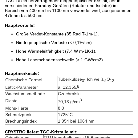
TGG ist ein hervorragender magnetoptischer Kristall, der in
verschiedenen Faraday-Geräten (Rotator und Isolator) im
Bereich von 400 nm bis 1100 nm verwendet wird, ausgenommen
475 nm bis 500 nm.
Hauptvorteile:
Große Verdet-Konstante (35 Rad T-1m-1).
Niedrige optische Verluste (< 0,1%/cm)
Hohe Wärmeleitfähigkeit (7,4 W m-1K-1).
Hohe Laserschadensschwelle (> 1 GW/cm2).
Hauptmerkmale:
Tuberkulose
- Ich weiß.
O
Chemische Formel
3
5
12
Lattic-Parameter
a=12,355Å
Wachstumsmethode
Czochralski
3
Dichte
70,13 g/cm
Mohs-Härte
8.0
Schmelzpunkt
1725°C
Brechungsindex
1.954 bei 1064 nm
CRYSTRO liefert TGG-Kristalle mit:
Orientierung
[111] innerhalb von ±15 Bogenmin