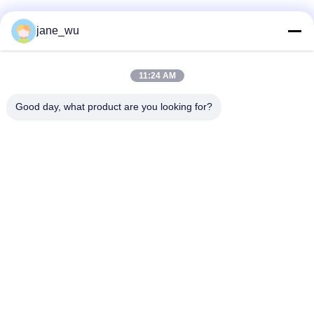
Soziale Medien
jane_wu
11:24 AM
Schnelle Kontaktaufnahme
Good day, what product are you looking for?
Tel.
86-0551-63840886
E-Mail-Adresse
jane_wu@crystro.com
Anschrift
Nr. 176, Yuner Rd, Yunhai Rd Industriepark, Baohe Bezirk,
Hefei Stadt, Provinz Anhui
Datenschutzrichtlinie
|
Sitemap
China gut Qualität Magnetoptikkristalle Lieferant. Urheberrecht ©