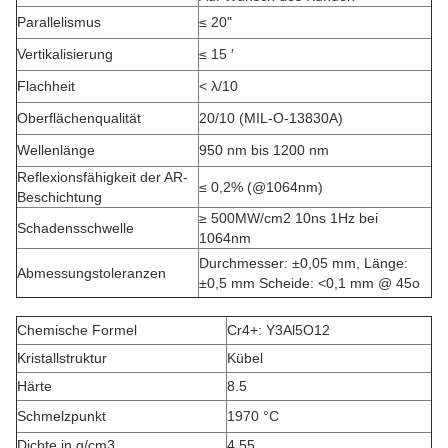
Parallelismus
≤ 20"
Vertikalisierung
≤ 15 ′
Flachheit
< λ/10
Oberflächenqualität
20/10 (MIL-O-13830A)
Wellenlänge
950 nm bis 1200 nm
Reflexionsfähigkeit der AR-
≤ 0,2% (@1064nm)
Beschichtung
≥ 500MW/cm2 10ns 1Hz bei
Schadensschwelle
1064nm
Durchmesser: ±0,05 mm, Länge:
Abmessungstoleranzen
±0,5 mm Scheide: <0,1 mm @ 45o
Chemische Formel
Cr4+: Y3Al5O12
Kristallstruktur
Kübel
Härte
8.5
Schmelzpunkt
1970 °C
Dichte in g/cm3
4.55