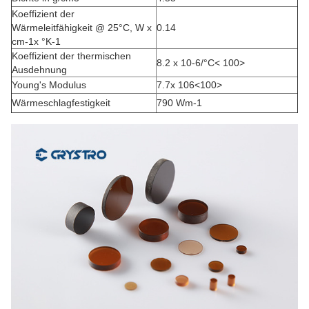
Koeffizient der
Wärmeleitfähigkeit @ 25°C, W x
0.14
cm-1x °K-1
Koeffizient der thermischen
8.2 x 10-6/
°C
< 100>
Ausdehnung
Young's Modulus
7.7x 106<100>
Wärmeschlagfestigkeit
790 Wm-1