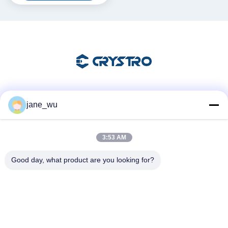
Soziale Medien
jane_wu
3:53 AM
Schnelle Kontaktaufnahme
Good day, what product are you looking for?
Tel.
86-0551-63840886
E-Mail-Adresse
jane_wu@crystro.com