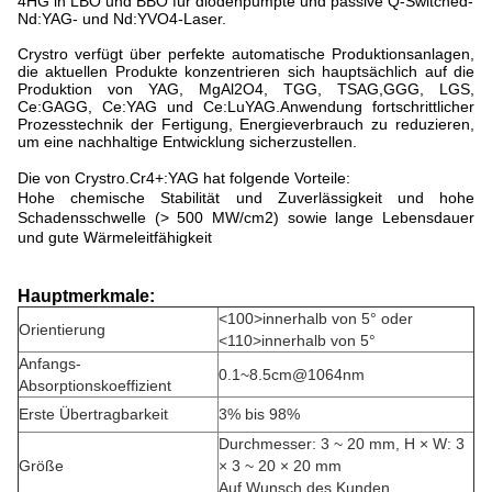
4HG in LBO und BBO für diodenpumpte und passive Q-Switched-
Nd:YAG- und Nd:YVO4-Laser.
Crystro verfügt über perfekte automatische Produktionsanlagen,
die aktuellen Produkte konzentrieren sich hauptsächlich auf die
Produktion von YAG, MgAl2O4, TGG, TSAG,GGG, LGS,
Ce:GAGG, Ce:YAG und Ce:LuYAG.Anwendung fortschrittlicher
Prozesstechnik der Fertigung, Energieverbrauch zu reduzieren,
um eine nachhaltige Entwicklung sicherzustellen.
Die von Crystro.
Cr4+:YAG hat folgende Vorteile:
Hohe chemische Stabilität und Zuverlässigkeit und hohe
Schadensschwelle (> 500 MW/cm2) sowie lange Lebensdauer
und gute Wärmeleitfähigkeit
Hauptmerkmale:
<100>innerhalb von 5° oder
Orientierung
<110>innerhalb von 5°
Anfangs-
0.1~8.5cm@1064nm
Absorptionskoeffizient
Erste Übertragbarkeit
3% bis 98%
Durchmesser: 3 ~ 20 mm, H × W: 3
Größe
× 3 ~ 20 × 20 mm
Auf Wunsch des Kunden