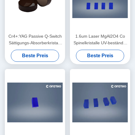
Cr4+:YAG Passive Q-Switch
1.6um Laser MgAl2O4 Co
Sättigungs-Absorberkristall,
Spinelkristalle UV-beständig
hoher
ohne Intrakavität
Beste Preis
Beste Preis
Laserschadensschwelle und
stabiler
Wiederholfrequenzbetrieb