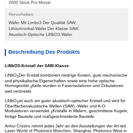
2000 Stück Pro Monat
Hervorheben:
Wafer Mit Limbo3 Der Qualität SAW
, 
Lithiumniobat-Wafer Der Klasse SAW
, 
Akustisch-Optische LiNbO3-Wafer
Beschreibung Des Produkts
LiNbO3-Kristall der SAW-Klasse
LiNbO
Der Kristall kombiniert niedrige Kosten, gute mechanische
3
und physikalische Eigenschaften sowie eine hohe optische
Homogenität.
Keile wurden in Faserisolatoren und Zirkulatoren
3
weit verbreitet.
LiNbO
ist auch ein guter akustisch-optischer Kristall und wird für
3
Oberflächenakustische Wellen (SAW) -Wafer und A-O-
Modulatoren verwendet.
Kristalle in Wafern, geschnittene Kugeln,
3
fertige Bauteile und maßgeschneiderte Bauteile.
Anhui Crystro nimmt jedes Jahr an den Ausstellungen der Art teil:
Laser World of Photonics München, Shanghai, Photonics West in