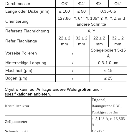
Durchmesser
Φ3'
Φ4"
Φ3'
Φ4"
Länge oder Dicke (mm)
≤ 100
≤ 50
0.35-0.5
127.86° Y, 64° Y, 135° Y, X, Y, Z und
Orientierung
andere Schnitte
Referenz.Flachrichtung
X, Y
22 ± 2
32 ± 2
22 ± 2
32 ± 2
Refer.Flachlänge
mm
mm
mm
mm
Spiegelpoliert 5-15
Vorseite Polieren
/
Å
Hinterseitige Lappung
/
0.3-1.0 μm
Flachheit (μm)
/
≤ 15
Bogen (μm)
/
≤ 25
Crystro kann auf Anfrage andere Wafergrößen und -
spezifikationen anbieten.
Trigonal,
Kristallstruktur
Raumgruppe R3C,
Punktgruppe 3m
a=5,148 Å, c=13,863
Zellparameter
Å
o
Schmelzpunkt
1253
C