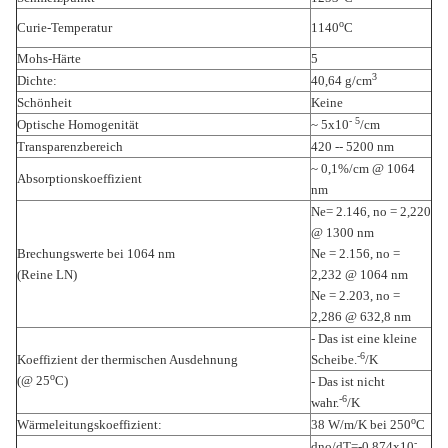
o
Curie-Temperatur
1140
C
Mohs-Härte
5
3
Dichte:
40,64 g/cm
Schönheit
Keine
- 5
Optische Homogenität
~ 5x10
/cm
Transparenzbereich
420 -- 5200 nm
~ 0,1%/cm @ 1064
Absorptionskoeffizient
nm
Ne= 2.146, no = 2,220
@ 1300 nm
Brechungswerte bei 1064 nm
Ne = 2.156, no =
(Reine LN)
2,232 @ 1064 nm
Ne = 2.203, no =
2,286 @ 632,8 nm
- Das ist eine kleine
-6
Koeffizient der thermischen Ausdehnung
Scheibe.
/K
o
(@ 25
C)
- Das ist nicht
-6
wahr.
/K
o
Wärmeleitungskoeffizient:
38 W/m/K bei 250
C
-
dno/dT=-0,874x10