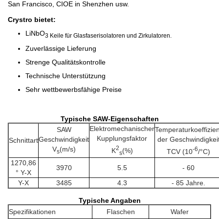
San Francisco, CIOE in Shenzhen usw.
Crystro bietet:
LiNbO
3 Keile für Glasfaserisolatoren und Zirkulatoren.
Zuverlässige Lieferung
Strenge Qualitätskontrolle
Technische Unterstützung
Sehr wettbewerbsfähige Preise
Typische SAW-Eigenschaften
Elektromechanischer
SAW
Temperaturkoeffizien
Kupplungsfaktor
Geschwindigkeit
der Geschwindigkei
Schnittart
2
V
(m/s)
-6
K
(%)
TCV (10
/°C)
s
s
1270,86
3970
5.5
- 60
° Y-X
Y-X
3485
4.3
- 85 Jahre.
Typische Angaben
Spezifikationen
Flaschen
Wafer