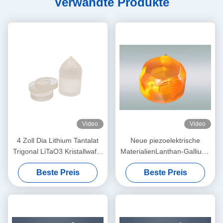
Verwandte Produkte
Video
Video
4 Zoll Dia Lithium Tantalat
Neue piezoelektrische
Trigonal LiTaO3 Kristallwafer
MaterialienLanthan-Gallium-
für E-O Geräte
Silicat bekannt als Langasit-
Beste Preis
Beste Preis
Kristall