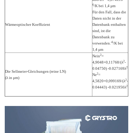
6
/K bei 1,4 μm
Für den Fall, dass die
Daten nicht in der
Wärmeoptischer Koeffizient
Datenbank enthalten
sind, ist die
Datenbank zu
-6
verwenden.
/K bei
1,4 μm
2
Nein
=
2
4,9048+0,11768/(λ
-
2
0.04750) -0.027169λ
Die Sellmeier-Gleichungen (reine LN)
2
Ne
=
(λ in μm)
2
4,5820+0,099169/(λ
-
2
0.04443) -0.021950λ