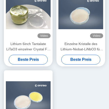
Video
Video
Lithium 6inch Tantalate
Einzelne Kristalle des
LiTaO3 einzelner Crystal For
Lithium-Niobat-LiNbO3 für
SAH Filter
Faser-optische Isolatoren
Beste Preis
Beste Preis
und Zirkulatoren