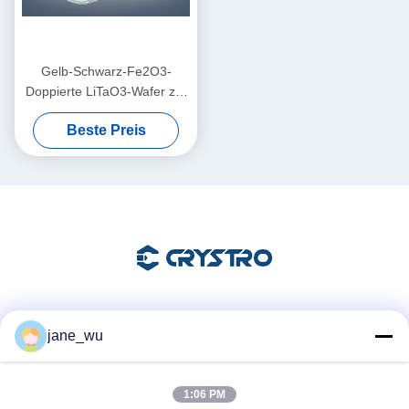
Gelb-Schwarz-Fe2O3-
Doppierte LiTaO3-Wafer zur
Photorefraktion
Beste Preis
Soziale Medien
jane_wu
1:06 PM