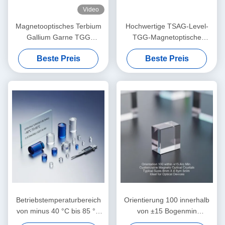
Video
Magnetooptisches Terbium
Hochwertige TSAG-Level-
Gallium Garne TGG
TGG-Magnetoptische
Einzelkristall
Kristall, Terbium Gallium
Beste Preis
Beste Preis
Garnet für Faraday-
Isolatoren und Rotatoren,
400 ‰ 1100 nm
Übertragung
Betriebstemperaturbereich
Orientierung 100 innerhalb
von minus 40 °C bis 85 °C
von ±15 Bogenmin
magnetisch optische Kristalle
Anpassbare