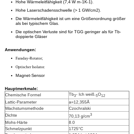
Hohe Wärmeleitfähigkeit (7,4 W m-1K-1).
Hohe Laserschadensschwelle (> 1 GW/cm2).
Die Wärmeleitfähigkeit ist um eine Größenordnung größer
als bei typischem Glas.
Die optischen Verluste sind für TGG geringer als für Tb-
doppierte Gläser
Anwendungen:
Faraday-Rotator;
Optischer Isolator.
Magnet-Sensor
Hauptmerkmale:
Tb
- Ich weiß.
O
Chemische Formel
3
5
12
Lattic-Parameter
a=12,355Å
Wachstumsmethode
Czochralski
3
Dichte
70,13 g/cm
Mohs-Härte
8.0
Schmelzpunkt
1725°C