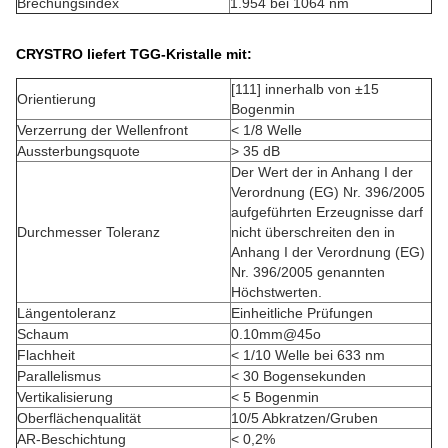
Brechungsindex
1.954 bei 1064 nm
CRYSTRO liefert TGG-Kristalle mit:
[111] innerhalb von ±15
Orientierung
Bogenmin
Verzerrung der Wellenfront
< 1/8 Welle
Aussterbungsquote
> 35 dB
Der Wert der in Anhang I der
Verordnung (EG) Nr. 396/2005
aufgeführten Erzeugnisse darf
Durchmesser Toleranz
nicht überschreiten den in
Anhang I der Verordnung (EG)
Nr. 396/2005 genannten
Höchstwerten.
Längentoleranz
Einheitliche Prüfungen
Schaum
0.10mm@45o
Flachheit
< 1/10 Welle bei 633 nm
Parallelismus
< 30 Bogensekunden
Vertikalisierung
< 5 Bogenmin
Oberflächenqualität
10/5 Abkratzen/Gruben
AR-Beschichtung
< 0,2%