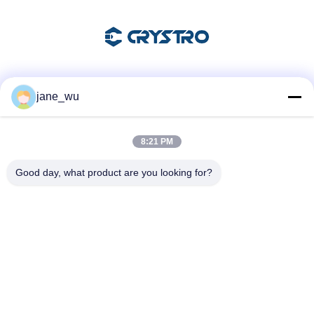
Soziale Medien
jane_wu
8:21 PM
Schnelle Kontaktaufnahme
Good day, what product are you looking for?
Tel.
86-0551-63840886
E-Mail-Adresse
jane_wu@crystro.com
Anschrift
Nr. 176, Yuner Rd, Yunhai Rd Industriepark, Baohe Bezirk,
Hefei Stadt, Provinz Anhui