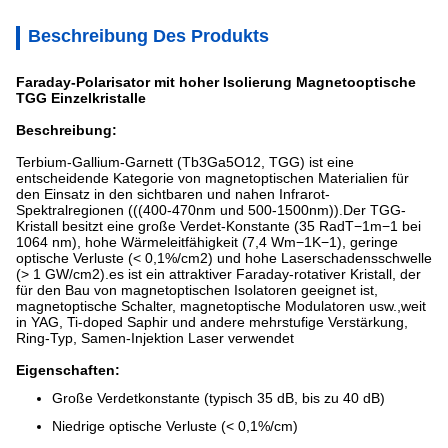
Beschreibung Des Produkts
Faraday-Polarisator mit hoher Isolierung Magnetooptische
TGG Einzelkristalle
Beschreibung:
Terbium-Gallium-Garnett (Tb3Ga5O12, TGG) ist eine
entscheidende Kategorie von magnetoptischen Materialien für
den Einsatz in den sichtbaren und nahen Infrarot-
Spektralregionen (((400-470nm und 500-1500nm)).Der TGG-
Kristall besitzt eine große Verdet-Konstante (35 RadT−1m−1 bei
1064 nm), hohe Wärmeleitfähigkeit (7,4 Wm−1K−1), geringe
optische Verluste (< 0,1%/cm2) und hohe Laserschadensschwelle
(> 1 GW/cm2).es ist ein attraktiver Faraday-rotativer Kristall, der
für den Bau von magnetoptischen Isolatoren geeignet ist,
magnetoptische Schalter, magnetoptische Modulatoren usw.,weit
in YAG, Ti-doped Saphir und andere mehrstufige Verstärkung,
Ring-Typ, Samen-Injektion Laser verwendet
Eigenschaften:
Große Verdetkonstante (typisch 35 dB, bis zu 40 dB)
Niedrige optische Verluste (< 0,1%/cm)