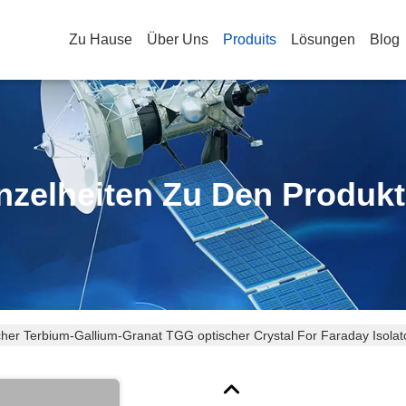
Zu Hause
Über Uns
Produits
Lösungen
Blog
nzelheiten Zu Den Produk
cher Terbium-Gallium-Granat TGG optischer Crystal For Faraday Isolat