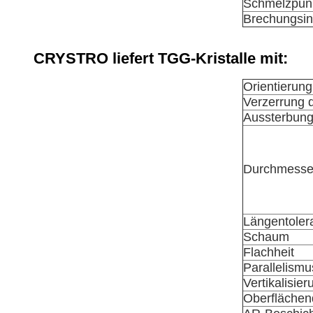
Schmelzpun
Brechungsi
CRYSTRO liefert TGG-Kristalle mit:
Orientierung
Verzerrung d
Aussterbun
Durchmesser
Längentoler
Schaum
Flachheit
Parallelismu
Vertikalisier
Oberflächenq