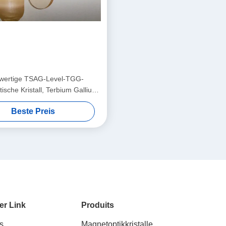
wertige TSAG-Level-TGG-
ische Kristall, Terbium Gallium
 für Faraday-Isolatoren und
Beste Preis
n, 400 ‰ 1100 nm Übertragung
er Link
Produits
s
Magnetoptikkristalle