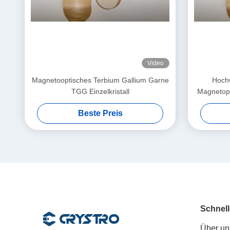
Video
Magnetooptisches Terbium Gallium Garne
Hoch
TGG Einzelkristall
Magnetopt
Garnet
Beste Preis
Rotatore
Schnell
Über un