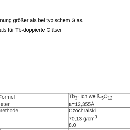
nung größer als bei typischem Glas.
als für Tb-doppierte Gläser
Tb
- Ich weiß.
O
Formel
3
5
12
eter
a=12,355Å
methode
Czochralski
3
70,13 g/cm
8.0