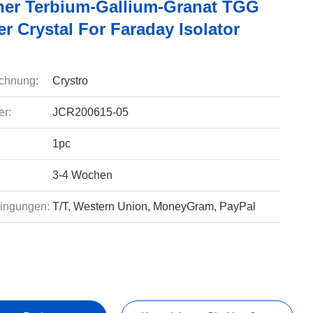
her Terbium-Gallium-Granat TGG
r Crystal For Faraday Isolator
chnung:
Crystro
r:
JCR200615-05
1pc
3-4 Wochen
ingungen:
T/T, Western Union, MoneyGram, PayPal