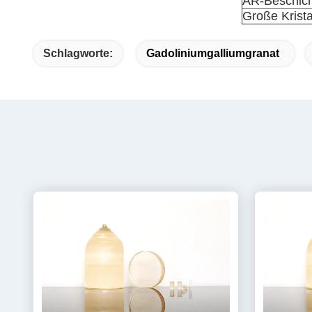
AR-Beschic
Große Krist
Schlagworte:
Gadoliniumgalliumgranat