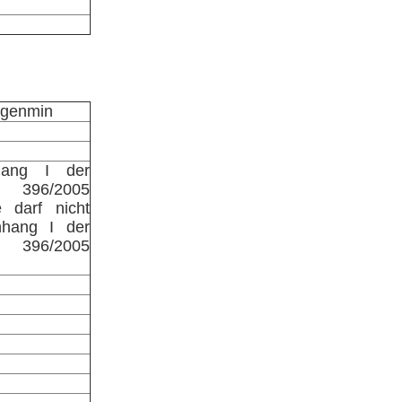
ogenmin
ang I der
 396/2005
e darf nicht
nhang I der
 396/2005