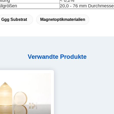
htung
< 0,2%
allgrößen
20,0 - 76 mm Durchmesse
Ggg Substrat
Magnetoptikmaterialien
Verwandte Produkte