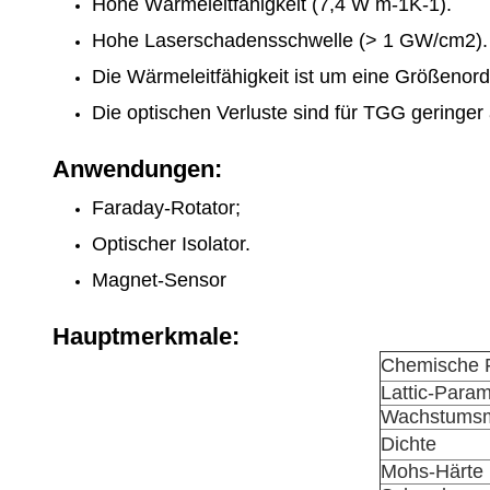
Hohe Wärmeleitfähigkeit (7,4 W m-1K-1).
Hohe Laserschadensschwelle (> 1 GW/cm2).
Die Wärmeleitfähigkeit ist um eine Größenord
Die optischen Verluste sind für TGG geringer 
Anwendungen:
Faraday-Rotator;
Optischer Isolator.
Magnet-Sensor
Hauptmerkmale:
Chemische 
Lattic-Param
Wachstums
Dichte
Mohs-Härte