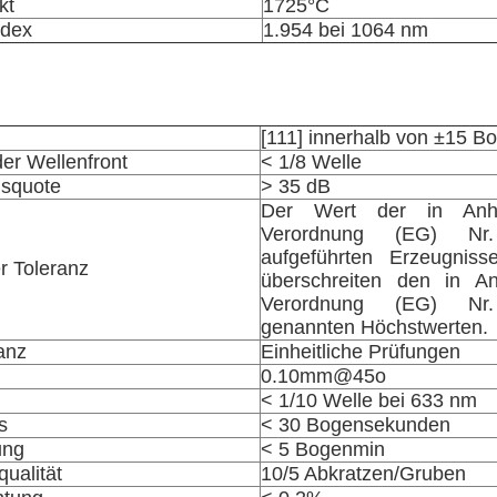
kt
1725°C
ndex
1.954 bei 1064 nm
[111] innerhalb von ±15 B
er Wellenfront
< 1/8 Welle
gsquote
> 35 dB
Der Wert der in Anh
Verordnung (EG) Nr.
aufgeführten Erzeugniss
 Toleranz
überschreiten den in A
Verordnung (EG) Nr.
genannten Höchstwerten.
anz
Einheitliche Prüfungen
0.10mm@45o
< 1/10 Welle bei 633 nm
s
< 30 Bogensekunden
ung
< 5 Bogenmin
ualität
10/5 Abkratzen/Gruben