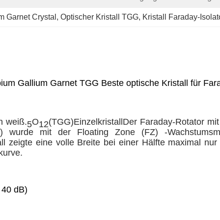
m Garnet Crystal
, 
Optischer Kristall TGG
, 
Kristall Faraday-Isola
bium Gallium Garnet TGG Beste optische Kristall für Fara
ch weiß.
O
(TGG)
Einzelkristall
Der Faraday-Rotator mit
5
12
IR) wurde mit der Floating Zone (FZ) -Wachstumsm
all zeigte eine volle Breite bei einer Hälfte maximal n
kurve.
 40 dB)