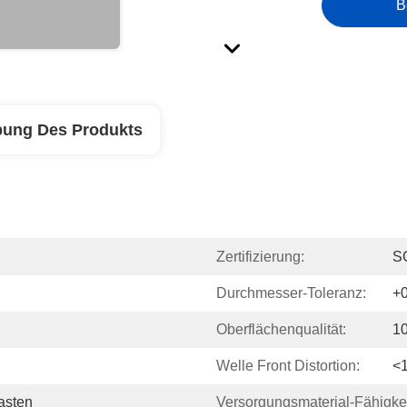
B
bung Des Produkts
Zertifizierung:
S
Durchmesser-Toleranz:
+
Oberflächenqualität:
10
Welle Front Distortion:
<
asten
Versorgungsmaterial-Fähigkei