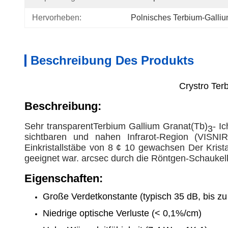
Hervorheben:
Polnisches Terbium-Galliu
Beschreibung Des Produkts
Crystro Ter
Beschreibung:
Sehr transparent
Terbium
Gallium
Granat
(Tb)
- I
3
sichtbaren und nahen Infrarot-Region (VISN
Einkristallstäbe von 8 ¢ 10 gewachsen
Der Krist
geeignet war.
arcsec durch die Röntgen-Schaukel
Eigenschaften:
Große Verdetkonstante (typisch 35 dB, bis zu
Niedrige optische Verluste (< 0,1%/cm)