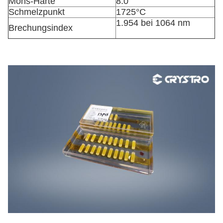
Mohs-Härte
8.0
Schmelzpunkt
1725°C
1.954 bei 1064 nm
Brechungsindex