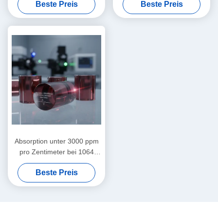
Beste Preis
Beste Preis
individuell angepasste
Magnetooptische Kristalle
typische Größen in mm-
Typische Größen 8mm X
Skala für Präzisionsgeräte
8mm X 5mm Ideal für
optische Geräte
Absorption unter 3000 ppm
pro Zentimeter bei 1064
Nanometern. Magneto-
Beste Preis
optische Kristalle mit Mohs-
Härte 8 Punkt 0, ideal für
Lasersysteme