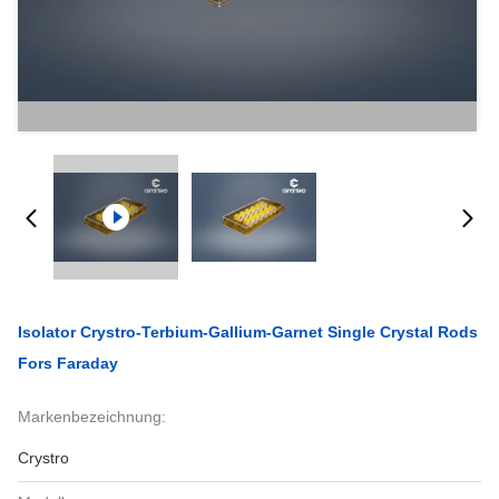
Isolator Crystro-Terbium-Gallium-Garnet Single Crystal Rods
Fors Faraday
Markenbezeichnung:
Crystro