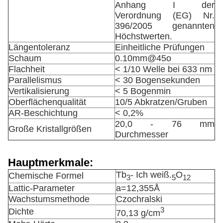
Anhang I der
Verordnung (EG) Nr.
396/2005 genannten
Höchstwerten.
Längentoleranz
Einheitliche Prüfungen
Schaum
0.10mm@45o
Flachheit
< 1/10 Welle bei 633 nm
Parallelismus
< 30 Bogensekunden
Vertikalisierung
< 5 Bogenmin
Oberflächenqualität
10/5 Abkratzen/Gruben
AR-Beschichtung
< 0,2%
20,0 - 76 mm
Große Kristallgrößen
Durchmesser
Hauptmerkmale:
Tb
- Ich weiß.
O
Chemische Formel
3
5
12
Lattic-Parameter
a=12,355Å
Wachstumsmethode
Czochralski
3
Dichte
70,13 g/cm