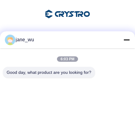
Soziale Medien
jane_wu
6:03 PM
Schnelle Kontaktaufnahme
Good day, what product are you looking for?
Tel.
86-0551-63840886
E-Mail-Adresse
jane_wu@crystro.com
Anschrift
Nr. 176, Yuner Rd, Yunhai Rd Industriepark, Baohe Bezirk,
Hefei Stadt, Provinz Anhui