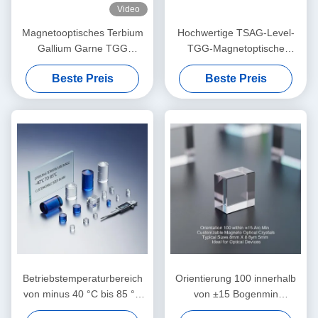
Video
Magnetooptisches Terbium
Hochwertige TSAG-Level-
Gallium Garne TGG
TGG-Magnetoptische
Einzelkristall
Kristall, Terbium Gallium
Beste Preis
Beste Preis
Garnet für Faraday-
Isolatoren und Rotatoren,
400 ‰ 1100 nm
Übertragung
Betriebstemperaturbereich
Orientierung 100 innerhalb
von minus 40 °C bis 85 °C
von ±15 Bogenmin
magnetisch optische Kristalle
Anpassbare