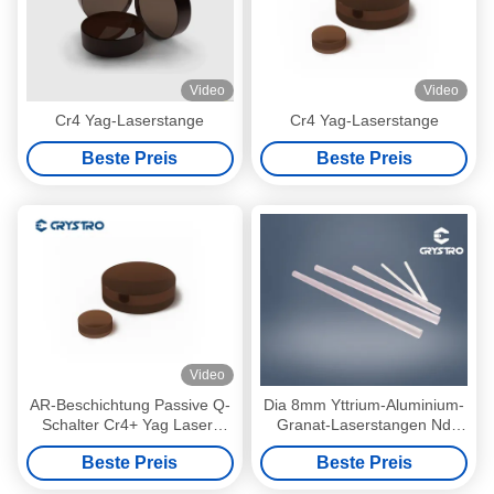
Video
Video
Cr4 Yag-Laserstange
Cr4 Yag-Laserstange
Beste Preis
Beste Preis
Video
AR-Beschichtung Passive Q-
Dia 8mm Yttrium-Aluminium-
Schalter Cr4+ Yag Laser-
Granat-Laserstangen Nd
Stab für
YAG Einzelkristall
Beste Preis
Beste Preis
Schönheitslasermaschine