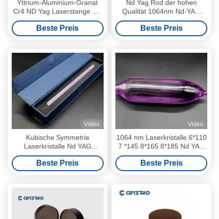
Yttrium-Aluminium-Granat
Nd Yag Rod der hohen
Cr4 ND Yag Laserstange mit
Qualität 1064nm Nd-YAG
Chrom
Laser-Rod
Beste Preis
Beste Preis
Video
Video
Kubische Symmetrie
1064 nm Laserkristalle 6*110
Laserkristalle Nd YAG
7 *145 8*165 8*185 Nd YAG
Laserstange hohe
Laserstab
Beste Preis
Beste Preis
Wärmeleitfähigkeit