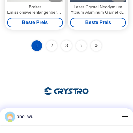
Breiter
Laser Crystal Neodymium
Emissionswellenlängenbereich
Yttrium Aluminum Garnet der
von 1350 nm bis 1600 nm in
hohen Leistung Nd-YAG
Beste Preis
Beste Preis
Cr4 YAG Laser Kristallstab
für verschiedene
Anwendungen
1
2
3
Soziale Medien
jane_wu