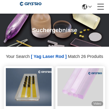
Suchergebnisse
Your Search
[ Yag Laser Rod ]
Match 26 Produits
Video