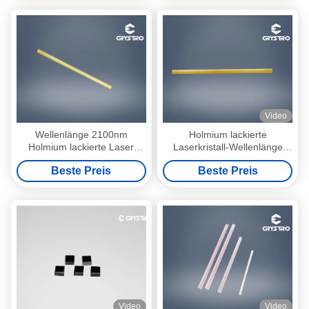
Video
Wellenlänge 2100nm
Holmium lackierte
Holmium lackierte Laser
Laserkristall-Wellenlänge
Crystal Rod des Yttrium-
2100nm Yttrium-Aluminium-
Beste Preis
Beste Preis
Aluminiumgranats-Ho YAG
Garnet Ho-YAG
Video
Video