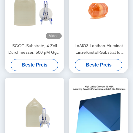
Video
SGGG-Substrate, 4 Zoll
LaAlO3 Lanthan-Aluminat
Durchmesser, 500 µM Ggg-
Einzelkristall-Substrat für
Gadolinium-Gallium-Granat-
hochtemperaturfähige
Beste Preis
Beste Preis
Substrate
Supraleiter und riesige
Magnetwiderstands-
Dünnfilm