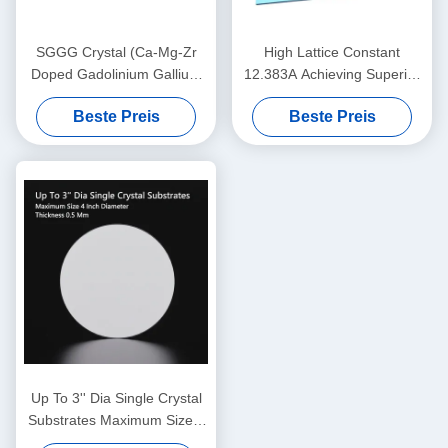
SGGG Crystal (Ca-Mg-Zr
High Lattice Constant
Doped Gadolinium Gallium
12.383A Achieving Superior
Garnet), professionelles
Performance with 0.5 Mm
Beste Preis
Beste Preis
Substratmaterial, speziell für
Thickness
das epitaxielle Wachstum
von dünnen Folien von
Bismuth-Eisengarnet
angewendet
Up To 3'' Dia Single Crystal
Substrates Maximum Size 4
Inch Diameter Thickness 0.5