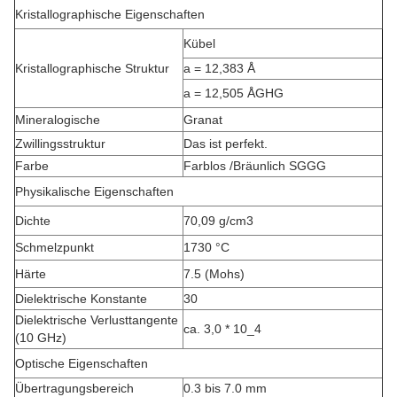
Kristallographische Eigenschaften
Kübel
Kristallographische Struktur
a = 12,383 Å
a = 12,505 Å
GHG
Mineralogische
Granat
Zwillingsstruktur
Das ist perfekt.
Farbe
Farblos /
Bräunlich SGGG
Physikalische Eigenschaften
Dichte
70,09 g/cm3
Schmelzpunkt
1730 °C
Härte
7.5 (Mohs)
Dielektrische Konstante
30
Dielektrische Verlusttangente
ca. 3,0 * 10_4
(10 GHz)
Optische Eigenschaften
Übertragungsbereich
0.3 bis 7.0 mm