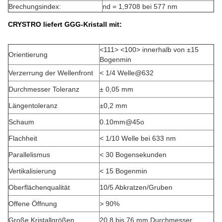
Brechungsindex:
nd = 1,9708 bei 577 nm
CRYSTRO liefert GGG-Kristall mit:
<111> <100> innerhalb von ±15
Orientierung
Bogenmin
Verzerrung der Wellenfront
< 1/4 Welle@632
Durchmesser Toleranz
± 0,05 mm
Längentoleranz
±0,2 mm
Schaum
0.10mm@45o
Flachheit
< 1/10 Welle bei 633 nm
Parallelismus
< 30 Bogensekunden
Vertikalisierung
< 15 Bogenmin
Oberflächenqualität
10/5 Abkratzen/Gruben
Offene Öffnung
> 90%
Große Kristallgrößen
20,8 bis 76 mm Durchmesser