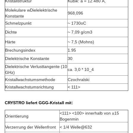
Kristallstruktur
Kubik: a = 12.480 Å,
Molekulare wDielelektrische
968,096
Konstante
Schmelzpunkt
~ 1730
o
C
Dichte
~ 7,09 g/cm
3
Härte
~ 7,5 (Mohns)
Brechungsindex
1.95
Dielektrische Konstante
30
Dielektrische Verlusttangente (10
ca. 3,0 * 10
_4
GHz)
Kristallwachstumsmethode
Czochralski
Kristallwachstumsrichtung
< 111>
CRYSTRO liefert GGG-Kristall mit:
<111> <100> innerhalb von ±15
Orientierung
Bogenmin
Verzerrung der Wellenfront
< 1/4 Welle@632