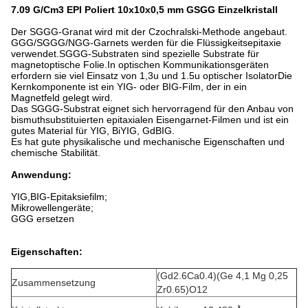
7.09 G/Cm3 EPI Poliert 10x10x0,5 mm GSGG Einzelkristall
Der SGGG-Granat wird mit der Czochralski-Methode angebaut.
GGG/SGGG/NGG-Garnets werden für die Flüssigkeitsepitaxie
verwendet.SGGG-Substraten sind spezielle Substrate für
magnetoptische Folie.In optischen Kommunikationsgeräten
erfordern sie viel Einsatz von 1,3u und 1.5u optischer IsolatorDie
Kernkomponente ist ein YIG- oder BIG-Film, der in ein
Magnetfeld gelegt wird.
Das SGGG-Substrat eignet sich hervorragend für den Anbau von
bismuthsubstituierten epitaxialen Eisengarnet-Filmen und ist ein
gutes Material für YIG, BiYIG, GdBIG.
Es hat gute physikalische und mechanische Eigenschaften und
chemische Stabilität.
Anwendung:
YIG,BIG-Epitaksiefilm;
Mikrowellengeräte;
GGG ersetzen
Eigenschaften:
(
Gd2.6Ca0.4)
(
Ge 4,1 Mg 0,25
Zusammensetzung
Zr0.65
)
O12