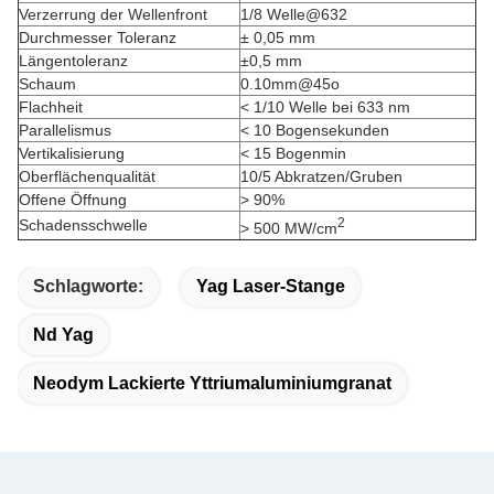
Verzerrung der Wellenfront
1/8 Welle@632
Durchmesser Toleranz
± 0,05 mm
Längentoleranz
±0,5 mm
Schaum
0.10mm@45o
Flachheit
< 1/10 Welle bei 633 nm
Parallelismus
< 10 Bogensekunden
Vertikalisierung
< 15 Bogenmin
Oberflächenqualität
10/5 Abkratzen/Gruben
Offene Öffnung
> 90%
2
Schadensschwelle
> 500 MW/cm
Schlagworte:
Yag Laser-Stange
Nd Yag
Neodym Lackierte Yttriumaluminiumgranat