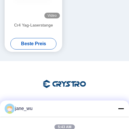
Video
Cr4 Yag-Laserstange
Beste Preis
Soziale Medien
jane_wu
5:43 AM