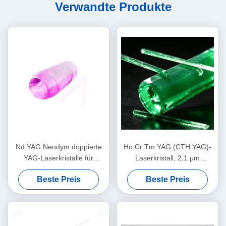
Verwandte Produkte
Nd:YAG Neodym doppierte
Ho:Cr:Tm:YAG (CTH:YAG)-
YAG-Laserkristalle für
Laserkristall, 2,1 μm
Hochleistungs-
augensicher, hocheffizienter
Beste Preis
Beste Preis
Festkörperlasersysteme
Blitz/Diodengepumpt