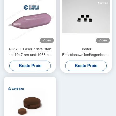
Video
Video
ND:YLF Laser Kristallstab
Breiter
bei 1047 nm und 1053 nm
Emissionswellenlängenbereich
verwendet
von 1350 nm bis 1600 nm in
Beste Preis
Beste Preis
Cr4 YAG Laser Kristallstab
für verschiedene
Anwendungen