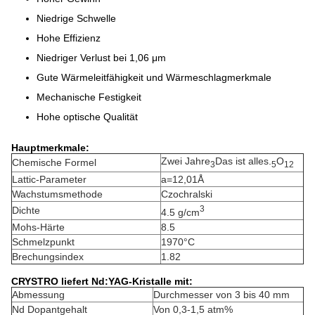
Niedrige Schwelle
Hohe Effizienz
Niedriger Verlust bei 1,06 μm
Gute Wärmeleitfähigkeit und Wärmeschlagmerkmale
Mechanische Festigkeit
Hohe optische Qualität
Hauptmerkmale:
Zwei Jahre
Das ist alles.
O
Chemische Formel
3
5
12
Lattic-Parameter
a=12,01Å
Wachstumsmethode
Czochralski
3
Dichte
4.5 g/cm
Mohs-Härte
8.5
Schmelzpunkt
1970°C
Brechungsindex
1.82
CRYSTRO liefert Nd:YAG-Kristalle mit:
Abmessung
Durchmesser von 3 bis 40 mm
Nd Dopantgehalt
Von 0,3-1,5 atm%