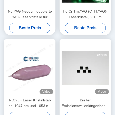
Nd:YAG Neodym doppierte
Ho:Cr:Tm:YAG (CTH:YAG)-
YAG-Laserkristalle für
Laserkristall, 2,1 μm
Hochleistungs-
augensicher, hocheffizienter
Beste Preis
Beste Preis
Festkörperlasersysteme
Blitz/Diodengepumpt
Video
Video
ND:YLF Laser Kristallstab
Breiter
bei 1047 nm und 1053 nm
Emissionswellenlängenbereich
verwendet
von 1350 nm bis 1600 nm in