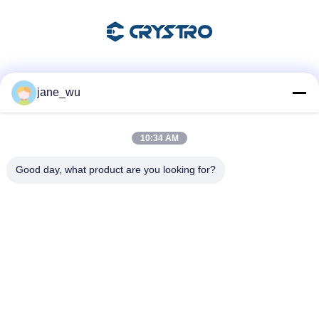
Soziale Medien
jane_wu
10:34 AM
Schnelle Kontaktaufnahme
Good day, what product are you looking for?
Tel.
86-0551-63840886
E-Mail-Adresse
jane_wu@crystro.com
Anschrift
Nr. 176, Yuner Rd, Yunhai Rd Industriepark, Baohe Bezirk,
Hefei Stadt, Provinz Anhui