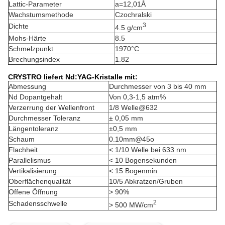
Lattic-Parameter
a=12,01Å
Wachstumsmethode
Czochralski
3
Dichte
4.5 g/cm
Mohs-Härte
8.5
Schmelzpunkt
1970°C
Brechungsindex
1.82
CRYSTRO liefert Nd:YAG-Kristalle mit:
Abmessung
Durchmesser von 3 bis 40 mm
Nd Dopantgehalt
Von 0,3-1,5 atm%
Verzerrung der Wellenfront
1/8 Welle@632
Durchmesser Toleranz
± 0,05 mm
Längentoleranz
±0,5 mm
Schaum
0.10mm@45o
Flachheit
< 1/10 Welle bei 633 nm
Parallelismus
< 10 Bogensekunden
Vertikalisierung
< 15 Bogenmin
Oberflächenqualität
10/5 Abkratzen/Gruben
Offene Öffnung
> 90%
2
Schadensschwelle
> 500 MW/cm