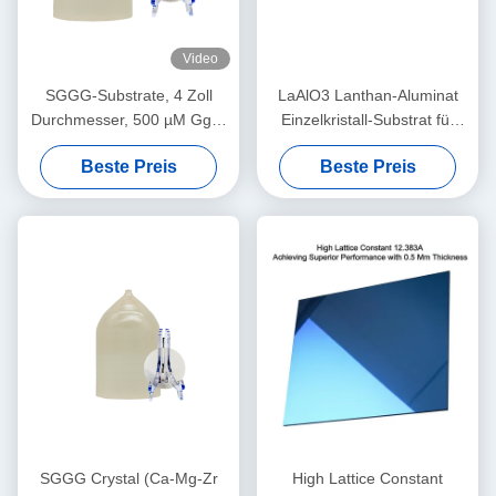
Video
SGGG-Substrate, 4 Zoll
LaAlO3 Lanthan-Aluminat
Durchmesser, 500 µM Ggg-
Einzelkristall-Substrat für
Gadolinium-Gallium-Granat-
hochtemperaturfähige
Beste Preis
Beste Preis
Substrate
Supraleiter und riesige
Magnetwiderstands-
Dünnfilm
SGGG Crystal (Ca-Mg-Zr
High Lattice Constant