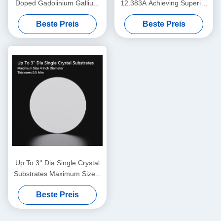
Doped Gadolinium Gallium
12.383A Achieving Superior
Garnet), professionelles
Performance with 0.5 Mm
Beste Preis
Beste Preis
Substratmaterial, speziell für
Thickness
das epitaxielle Wachstum
von dünnen Folien von
Bismuth-Eisengarnet
angewendet
Up To 3'' Dia Single Crystal
Substrates Maximum Size 4
Inch Diameter Thickness 0.5
Beste Preis
Mm