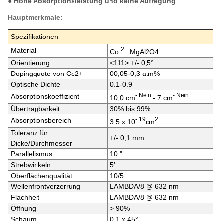
● Hohe Absorptionsleistung und keine Aufregung
Hauptmerkmale:
Spezifikationen
2+
Material
Co.
:MgAl2O4
Orientierung
<111> +/- 0,5°
Dopingquote von Co2+
00,05-0,3 atm%
Optische Dichte
0.1-0.9
- Nein.
- Nein.
Absorptionskoeffizient
10,0 cm
- 7 cm
Übertragbarkeit
30% bis 99%
- 19
2
Absorptionsbereich
3.5 x 10
cm
Toleranz für
+/- 0,1 mm
Dicke/Durchmesser
Parallelismus
10 "
Strebwinkeln
5′
Oberflächenqualität
10/5
Wellenfrontverzerrung
LAMBDA/8 @ 632 nm
Flachheit
LAMBDA/8 @ 632 nm
Öffnung
> 90%
Schaum
0.1 x 45°