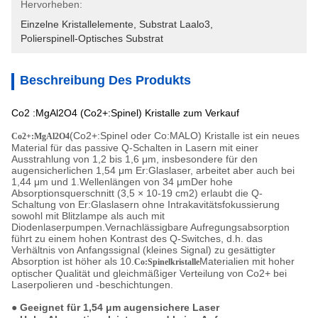
Hervorheben:
Einzelne Kristallelemente
, 
Substrat Laalo3
, 
Polierspinell-Optisches Substrat
Beschreibung Des Produkts
Co2 :MgAl2O4 (Co2+:Spinel) Kristalle zum Verkauf
(Co2+:Spinel oder Co:MALO) Kristalle ist ein neues
Co2+:MgAl2O4
Material für das passive Q-Schalten in Lasern mit einer
Ausstrahlung von 1,2 bis 1,6 μm, insbesondere für den
augensicherlichen 1,54 μm Er:Glaslaser, arbeitet aber auch bei
1,44 μm und 1.Wellenlängen von 34 μmDer hohe
Absorptionsquerschnitt (3,5 × 10-19 cm2) erlaubt die Q-
Schaltung von Er:Glaslasern ohne Intrakavitätsfokussierung
sowohl mit Blitzlampe als auch mit
Diodenlaserpumpen.Vernachlässigbare Aufregungsabsorption
führt zu einem hohen Kontrast des Q-Switches, d.h. das
Verhältnis von Anfangssignal (kleines Signal) zu gesättigter
Absorption ist höher als 10.
Materialien mit hoher
Co:Spinelkristalle
optischer Qualität und gleichmäßiger Verteilung von Co2+ bei
Laserpolieren und -beschichtungen.
● Geeignet für 1,54 μm augensichere Laser