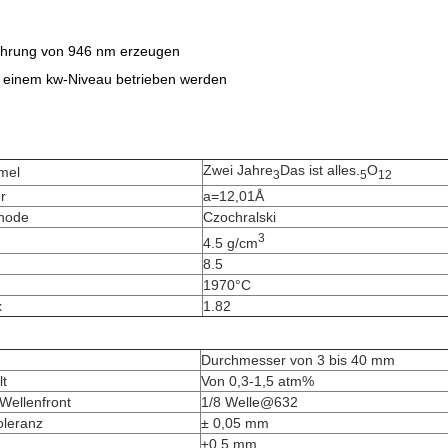
ehrung von 946 nm erzeugen
u einem kw-Niveau betrieben werden
Zwei Jahre
Das ist alles.
O
mel
3
5
12
r
a=12,01Å
hode
Czochralski
3
4.5 g/cm
8.5
1970°C
x
1.82
Durchmesser von 3 bis 40 mm
t
Von 0,3-1,5 atm%
Wellenfront
1/8 Welle@632
oleranz
± 0,05 mm
±0,5 mm