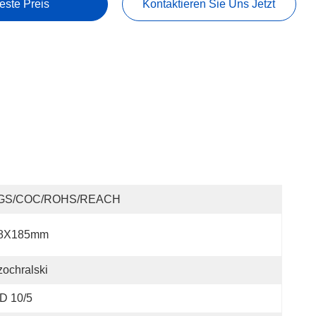
este Preis
Kontaktieren Sie Uns Jetzt
GS/COC/ROHS/REACH
8X185mm
ochralski
D 10/5