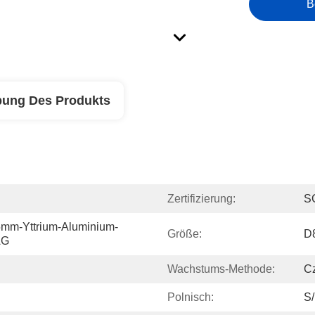
B
bung Des Produkts
Zertifizierung:
S
85mm-Yttrium-Aluminium-
Größe:
D
AG
Wachstums-Methode:
Cz
Polnisch:
S/