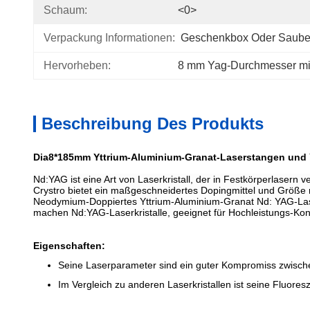
Schaum:
<0>
Verpackung Informationen:
Geschenkbox Oder Saube
Hervorheben:
8 mm Yag-Durchmesser mit 
Beschreibung Des Produkts
Dia8*185mm Yttrium-Aluminium-Granat-Laserstangen und Y
Nd:YAG ist eine Art von Laserkristall, der in Festkörperlasern v
Crystro bietet ein maßgeschneidertes Dopingmittel und Größe
Neodymium-Doppiertes Yttrium-Aluminium-Granat Nd: YAG-Laserkr
machen Nd:YAG-Laserkristalle, geeignet für Hochleistungs-Kon
Eigenschaften:
Seine Laserparameter sind ein guter Kompromiss zwisc
Im Vergleich zu anderen Laserkristallen ist seine Fluores