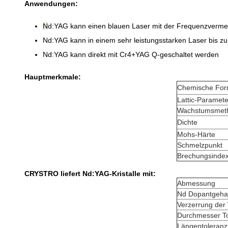
Anwendungen:
N
d:YAG kann einen blauen Laser mit der Frequenzverm
Nd:YAG kann in einem sehr leistungsstarken Laser bis z
Nd:YAG kann direkt mit Cr4+YAG Q-geschaltet werden
Hauptmerkmale:
Chemische For
Lattic-Paramete
Wachstumsmet
Dichte
Mohs-Härte
Schmelzpunkt
Brechungsinde
CRYSTRO liefert Nd:YAG-Kristalle mit:
Abmessung
Nd Dopantgehal
Verzerrung der 
Durchmesser T
Längentoleranz