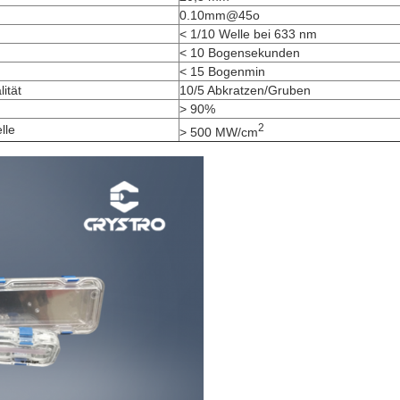
0.10mm@45o
< 1/10 Welle bei 633 nm
< 10 Bogensekunden
< 15 Bogenmin
ität
10/5 Abkratzen/Gruben
> 90%
2
lle
> 500 MW/cm