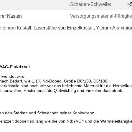
Schaden-Schwelle:
>
rer Kasten
Versorgungsmaterial-Fähigkei
einem Kristall
, 
Laserstäbe yag Einzelkristall
, 
Yttrium-Aluminiu
AG-Einkristall
erwendet wird.
 nach Bedarf, wie 1,1% Nd-Doped, Größe D8*150, D6*180...
istalle sind nach wie vor das beliebteste Material für die Herstellu
tinuowellen, Hochintensitäts-Q-Switching und Einzelmodusbetrieb.
hen den Stärken und Schwächen seiner Konkurrenz.
zenzzeit doppelt so lang wie die von Nd:YVO4 und die Wärmeleitfähigkeit