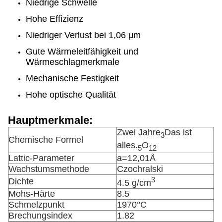
Niedrige Schwelle
Hohe Effizienz
Niedriger Verlust bei 1,06 μm
Gute Wärmeleitfähigkeit und
Wärmeschlagmerkmale
Mechanische Festigkeit
Hohe optische Qualität
Hauptmerkmale:
Zwei Jahre
Das ist
3
Chemische Formel
alles.
O
5
12
Lattic-Parameter
a=12,01Å
Wachstumsmethode
Czochralski
3
Dichte
4.5 g/cm
Mohs-Härte
8.5
Schmelzpunkt
1970°C
Brechungsindex
1.82