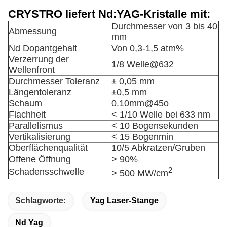
CRYSTRO liefert Nd:YAG-Kristalle mit:
Durchmesser von 3 bis 40
Abmessung
mm
Nd Dopantgehalt
Von 0,3-1,5 atm%
Verzerrung der
1/8 Welle@632
Wellenfront
Durchmesser Toleranz
± 0,05 mm
Längentoleranz
±0,5 mm
Schaum
0.10mm@45o
Flachheit
< 1/10 Welle bei 633 nm
Parallelismus
< 10 Bogensekunden
Vertikalisierung
< 15 Bogenmin
Oberflächenqualität
10/5 Abkratzen/Gruben
Offene Öffnung
> 90%
2
Schadensschwelle
> 500 MW/cm
Schlagworte:
Yag Laser-Stange
Nd Yag