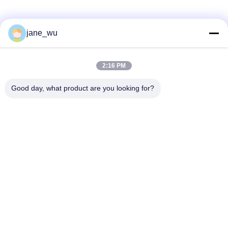
Soziale Medien
jane_wu
2:16 PM
Schnelle Kontaktaufnahme
Good day, what product are you looking for?
Tel.
86-0551-63840886
E-Mail-Adresse
jane_wu@crystro.com
Anschrift
Nr. 176, Yuner Rd, Yunhai Rd Industriepark, Baohe Bezirk,
Hefei Stadt, Provinz Anhui
Datenschutzrichtlinie
|
Sitemap