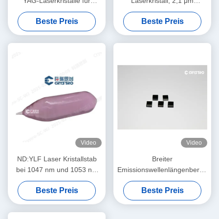
YAG-Laserkristalle für
Laserkristall, 2,1 μm
Hochleistungs-
augensicher, hocheffizienter
Beste Preis
Beste Preis
Festkörperlasersysteme
Blitz/Diodengepumpt
Video
Video
ND:YLF Laser Kristallstab
Breiter
bei 1047 nm und 1053 nm
Emissionswellenlängenbereich
verwendet
von 1350 nm bis 1600 nm in
Beste Preis
Beste Preis
Cr4 YAG Laser Kristallstab
für verschiedene
Anwendungen