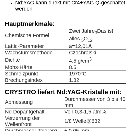
Nd:YAG kann direkt mit Cr4+YAG Q-geschaltet
werden
Hauptmerkmale:
Zwei Jahre
Das ist
3
Chemische Formel
alles.
O
5
12
Lattic-Parameter
a=12,01Å
Wachstumsmethode
Czochralski
3
Dichte
4.5 g/cm
Mohs-Härte
8.5
Schmelzpunkt
1970°C
Brechungsindex
1.82
CRYSTRO liefert Nd:YAG-Kristalle mit:
Durchmesser von 3 bis 40
Abmessung
mm
Nd Dopantgehalt
Von 0,3-1,5 atm%
Verzerrung der
1/8 Welle@632
Wellenfront
Durchmesser Toleranz
± 0,05 mm