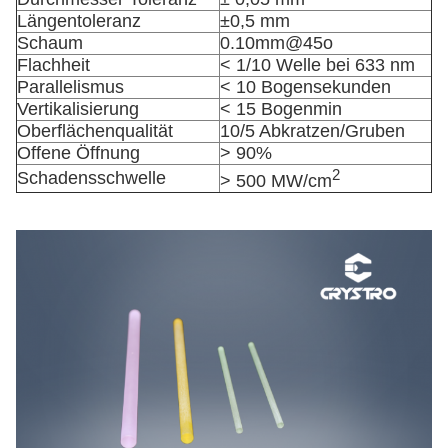
Längentoleranz
±0,5 mm
Schaum
0.10mm@45o
Flachheit
< 1/10 Welle bei 633 nm
Parallelismus
< 10 Bogensekunden
Vertikalisierung
< 15 Bogenmin
Oberflächenqualität
10/5 Abkratzen/Gruben
Offene Öffnung
> 90%
2
Schadensschwelle
> 500 MW/cm