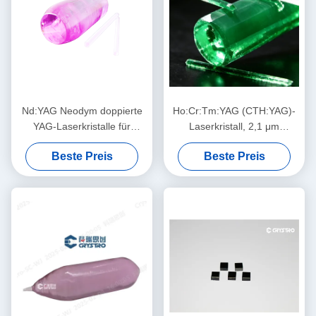
Nd:YAG Neodym doppierte
Ho:Cr:Tm:YAG (CTH:YAG)-
YAG-Laserkristalle für
Laserkristall, 2,1 μm
Hochleistungs-
augensicher, hocheffizienter
Beste Preis
Beste Preis
Festkörperlasersysteme
Blitz/Diodengepumpt