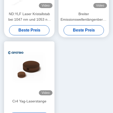
Video
Video
ND:YLF Laser Kristallstab
Breiter
bei 1047 nm und 1053 nm
Emissionswellenlängenbereich
verwendet
von 1350 nm bis 1600 nm in
Beste Preis
Beste Preis
Cr4 YAG Laser Kristallstab
für verschiedene
Anwendungen
Video
Cr4 Yag-Laserstange