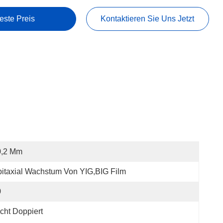
este Preis
Kontaktieren Sie Uns Jetzt
0,2 Mm
itaxial Wachstum Von YIG,BIG Film
0
cht Doppiert