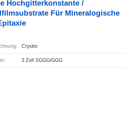
e Hochgitterkonstante /
lfilmsubstrate Für Mineralogische
Epitaxie
chnung:
Crystro
r:
3 Zoll SGGG/GGG