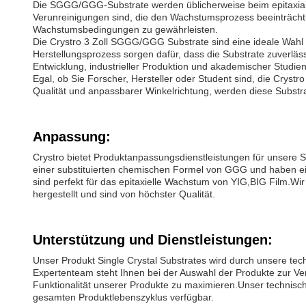
Die SGGG/GGG-Substrate werden üblicherweise beim epitaxialen
Verunreinigungen sind, die den Wachstumsprozess beeinträcht
Wachstumsbedingungen zu gewährleisten.
Die Crystro 3 Zoll SGGG/GGG Substrate sind eine ideale Wah
Herstellungsprozess sorgen dafür, dass die Substrate zuverläs
Entwicklung, industrieller Produktion und akademischer Studien
Egal, ob Sie Forscher, Hersteller oder Student sind, die Crys
Qualität und anpassbarer Winkelrichtung, werden diese Substra
Anpassung:
Crystro bietet Produktanpassungsdienstleistungen für unsere 
einer substituierten chemischen Formel von GGG und haben ei
sind perfekt für das epitaxielle Wachstum von YIG,BIG Film.Wi
hergestellt und sind von höchster Qualität.
Unterstützung und Dienstleistungen:
Unser Produkt Single Crystal Substrates wird durch unsere tec
Expertenteam steht Ihnen bei der Auswahl der Produkte zur Ve
Funktionalität unserer Produkte zu maximieren.Unser technisc
gesamten Produktlebenszyklus verfügbar.