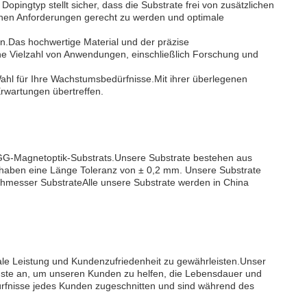
ngtyp stellt sicher, dass die Substrate frei von zusätzlichen
chen Anforderungen gerecht zu werden und optimale
.Das hochwertige Material und der präzise
eine Vielzahl von Anwendungen, einschließlich Forschung und
Wahl für Ihre Wachstumsbedürfnisse.Mit ihrer überlegenen
Erwartungen übertreffen.
/GGG-Magnetoptik-Substrats.Unsere Substrate bestehen aus
d haben eine Länge Toleranz von ± 0,2 mm. Unsere Substrate
rchmesser SubstrateAlle unsere Substrate werden in China
male Leistung und Kundenzufriedenheit zu gewährleisten.Unser
ienste an, um unseren Kunden zu helfen, die Lebensdauer und
dürfnisse jedes Kunden zugeschnitten und sind während des