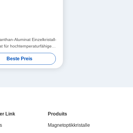
nthan-Aluminat Einzelkristall-
at für hochtemperaturfähige
upraleiter und riesige
Beste Preis
netwiderstands-Dünnfilm
er Link
Produits
s
Magnetoptikkristalle