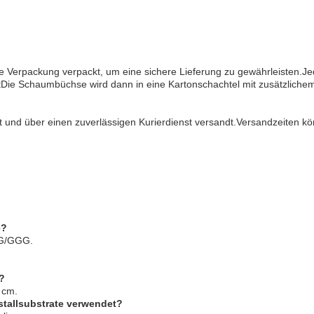
ige Verpackung verpackt, um eine sichere Lieferung zu gewährleisten.Je
tDie Schaumbüchse wird dann in eine Kartonschachtel mit zusätzliche
t und über einen zuverlässigen Kurierdienst versandt.Versandzeiten 
e?
GGG/GGG.
?
 cm.
istallsubstrate verwendet?