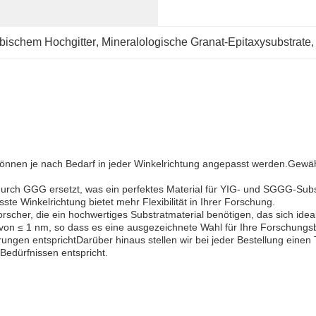
ubischem Hochgitter
, 
Mineralologische Granat-Epitaxysubstrate
,
d können je nach Bedarf in jeder Winkelrichtung angepasst werden.Gewä
 durch GGG ersetzt, was ein perfektes Material für YIG- und SGGG-Subs
te Winkelrichtung bietet mehr Flexibilität in Ihrer Forschung.
orscher, die ein hochwertiges Substratmaterial benötigen, das sich ide
von ≤ 1 nm, so dass es eine ausgezeichnete Wahl für Ihre Forschungsbe
rungen entsprichtDarüber hinaus stellen wir bei jeder Bestellung einen
 Bedürfnissen entspricht.