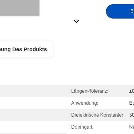
B
bung Des Produkts
Längen-Toleranz:
±
Anwendung:
Ep
Dielektrische Konstante:
3
Dopingart:
Ni