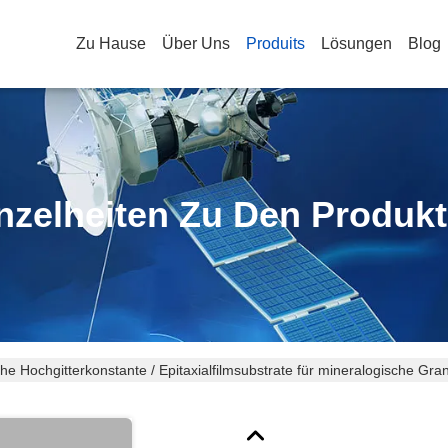
Zu Hause
Über Uns
Produits
Lösungen
Blog
nzelheiten Zu Den Produk
he Hochgitterkonstante / Epitaxialfilmsubstrate für mineralogische Gran