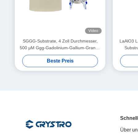
Video
SGGG-Substrate, 4 Zoll Durchmesser,
LaAlO3 La
500 µM Ggg-Gadolinium-Gallium-Granat-
Substr
Substrate
S
Beste Preis
Mag
Schnell
Über un