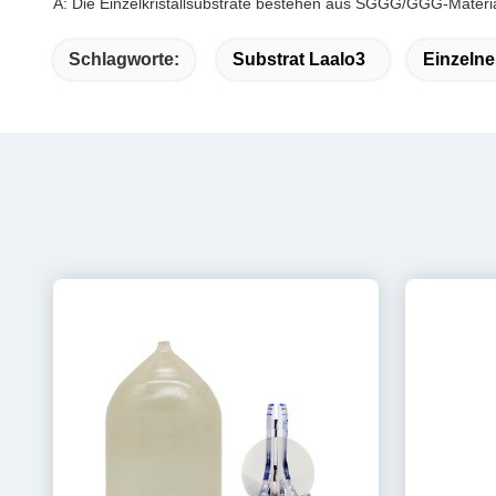
A: Die Einzelkristallsubstrate bestehen aus SGGG/GGG-Materia
Schlagworte:
Substrat Laalo3
Einzelne