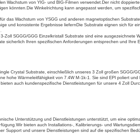
 Wachstum von YIG- und BIG-Filmen verwendet.Der nicht doppierte Dopi
igen könnten.Die Winkelrichtung kann angepasst werden, um spezifis
l für das Wachstum von YSGG und anderen magnetoptischen Substraten
sige und konsistente Ergebnisse liefernDie Substrate eignen sich für 
.
tro 3-Zoll SGGG/GGG Einzelkristall Substrate sind eine ausgezeichnete 
te sicherlich Ihren spezifischen Anforderungen entsprechen und Ihre 
Single Crystal Substrate, einschließlich unseres 3 Zoll großen SGGG
ne hohe Wärmeleitfähigkeit von 7.4W M-1k-1. Sie sind EPI poliert un
r bieten auch kundenspezifische Dienstleistungen für unsere 4 Zoll Du
hnische Unterstützung und Dienstleistungen unterstützt, um eine opti
rfügung.Wir bieten auch Installations-, Kalibrierungs- und Wartungsd
her Support und unsere Dienstleistungen sind auf die spezifischen Be