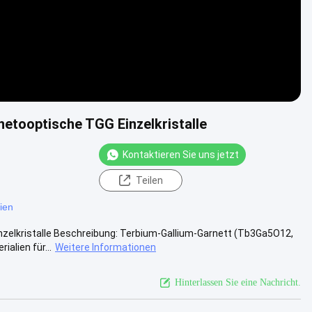
netooptische TGG Einzelkristalle
Kontaktieren Sie uns jetzt
Teilen
ien
nzelkristalle Beschreibung: Terbium-Gallium-Garnett (Tb3Ga5O12,
alien für...
Weitere Informationen
Hinterlassen Sie eine Nachricht.