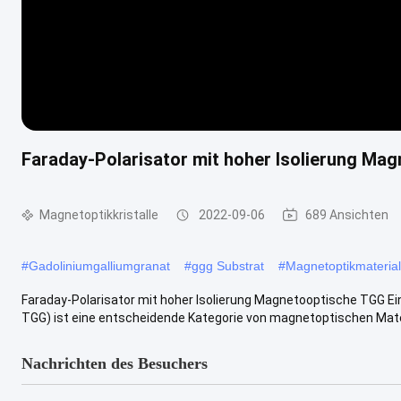
Faraday-Polarisator mit hoher Isolierung Mag
Magnetoptikkristalle
2022-09-06
689 Ansichten
#
Gadoliniumgalliumgranat
#
ggg Substrat
#
Magnetoptikmaterial
Faraday-Polarisator mit hoher Isolierung Magnetooptische TGG Ei
TGG) ist eine entscheidende Kategorie von magnetoptischen Materi
Nachrichten des Besuchers