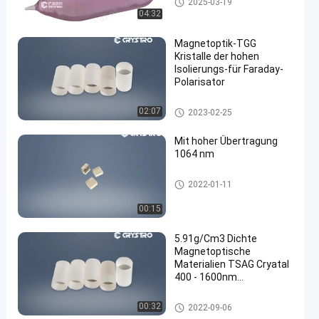
2025-03-19
04:32
Magnetoptik-TGG
Kristalle der hohen
Isolierungs-für Faraday-
Polarisator
Magnetoptikkristalle
02:07
2023-02-25
Mit hoher Übertragung
1064 nm
Magnetoptikkristalle
2022-01-11
00:15
5.91g/Cm3 Dichte
Magnetoptische
Materialien TSAG Cryatal
400 - 1600nm
Wellenlänge
Magnetoptikkristalle
00:32
2022-09-06