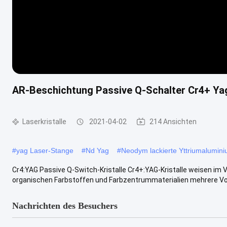
AR-Beschichtung Passive Q-Schalter Cr4+ Ya
Laserkristalle
2021-04-02
214 Ansichten
#
yag Laser-Stange
#
Nd Yag
#
Neodym lackierte Yttriumalumin
Cr4:YAG Passive Q-Switch-Kristalle Cr4+:YAG-Kristalle weisen im
organischen Farbstoffen und Farbzentrummaterialien mehrere Vorte
Nachrichten des Besuchers