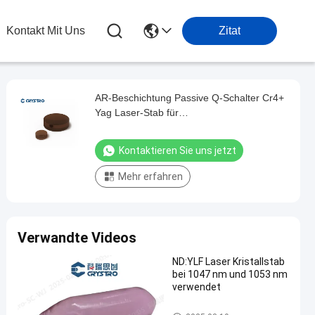
Kontakt Mit Uns
Zitat
AR-Beschichtung Passive Q-Schalter Cr4+
Yag Laser-Stab für
Schönheitslasermaschine
Kontaktieren Sie uns jetzt
Mehr erfahren
Verwandte Videos
ND:YLF Laser Kristallstab
bei 1047 nm und 1053 nm
verwendet
Laserkristalle