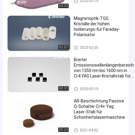
2025-03-19
04:32
Magnetoptik-TGG
Kristalle der hohen
Isolierungs-für Faraday-
Polarisator
Magnetoptikkristalle
02:07
2023-02-25
Breiter
Emissionswellenlängenbereich
von 1350 nm bis 1600 nm in
Cr4 YAG Laser Kristallstab für
verschiedene Anwendungen
Laserkristalle
00:31
2025-03-19
AR-Beschichtung Passive
Q-Schalter Cr4+ Yag
Laser-Stab für
Schönheitslasermaschine
Laserkristalle
00:23
2021-04-02