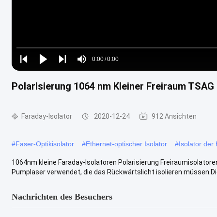
Loaded
:
0%
0:00
/
0:00
Play
Play
Play
Mute
Current
Duration
next
next
Polarisierung 1064 nm Kleiner Freiraum TSAG F
Time
Faraday-Isolator
2020-12-24
912 Ansichten
#
Faser-Optikisolator
#
Ethernet-optischer Isolator
#
Isolator der
1064nm kleine Faraday-Isolatoren Polarisierung Freiraumisolato
Pumplaser verwendet, die das Rückwärtslicht isolieren müssen.Die 
Nachrichten des Besuchers