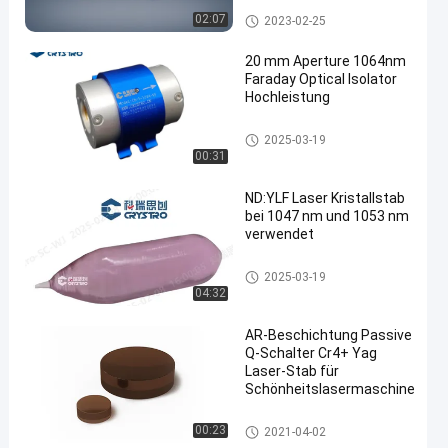
Magnetoptikkristalle
02:07
2023-02-25
20 mm Aperture 1064nm
Faraday Optical Isolator
Hochleistung
en
Faraday-Isolator
2025-03-19
00:31
ND:YLF Laser Kristallstab
bei 1047 nm und 1053 nm
verwendet
Laserkristalle
2025-03-19
04:32
AR-Beschichtung Passive
Q-Schalter Cr4+ Yag
Laser-Stab für
Schönheitslasermaschine
Laserkristalle
00:23
2021-04-02