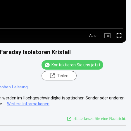
Auto
Picture-
Fullscre
in-
Picture
araday Isolatoren Kristall
Kontaktieren Sie uns jetzt
Teilen
 hohen Leistung
ren werden im Hochgeschwindigkeitsoptischen Sender oder anderen
...
Weitere Informationen
Hinterlassen Sie eine Nachricht.