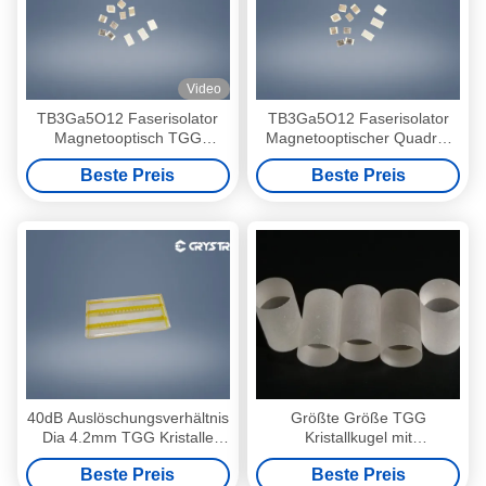
Video
TB3Ga5O12 Faserisolator
TB3Ga5O12 Faserisolator
Magnetooptisch TGG
Magnetooptischer Quadrat
Kristallquadrat
TGG Kristall
Beste Preis
Beste Preis
40dB Auslöschungsverhältnis
Größte Größe TGG
Dia 4.2mm TGG Kristalle
Kristallkugel mit
Stangen Terbium Gallium
Durchmesser 3 Zoll 76 mm
Beste Preis
Beste Preis
Granat