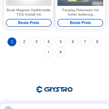
Video
Boule Magneto Optikkristalle
Faraday-Polarisator mit
TGG Kristall mit
hoher Isolierung
Durchmesser 3 Zoll 76 mm
Magnetooptische TGG
Beste Preis
Beste Preis
Einzelkristalle
1
2
3
4
5
6
7
8