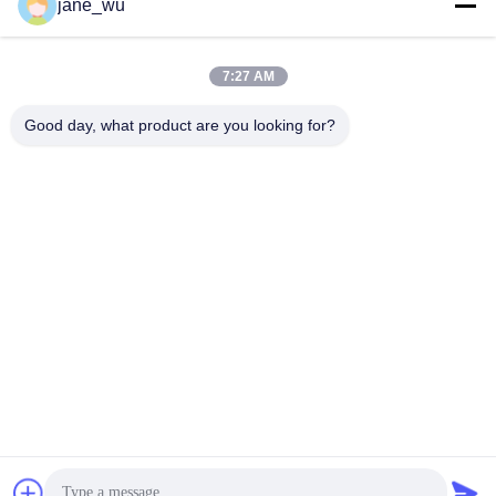
Soziale Medien
jane_wu
7:27 AM
Schnelle Kontaktaufnahme
Good day, what product are you looking for?
Tel.
86-0551-63840886
E-Mail-Adresse
jane_wu@crystro.com
Anschrift
Nr. 176, Yuner Rd, Yunhai Rd Industriepark, Baohe Bezirk,
Hefei Stadt, Provinz Anhui
Datenschutzrichtlinie
|
Sitemap
China gut Qualität Magnetoptikkristalle Lieferant. Urheberrecht ©
2018-2025 ANHUI CRYSTRO CRYSTAL MATERIALS Co., Ltd. -