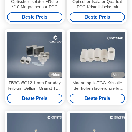
Optischer Isolator Fläche
Optischer Isolator Quadrat
λ/10 Magnetsensor TGG
TGG Kristallblöcke mit
Kristall
hohem Auslöschverhältnis
Beste Preis
Beste Preis
Video
Video
TB3Ga5O12 1 mm Faraday
Magnetoptik-TGG Kristalle
Terbium Gallium Granat TGG
der hohen Isolierungs-für
Kristall
Faraday-Polarisator
Beste Preis
Beste Preis