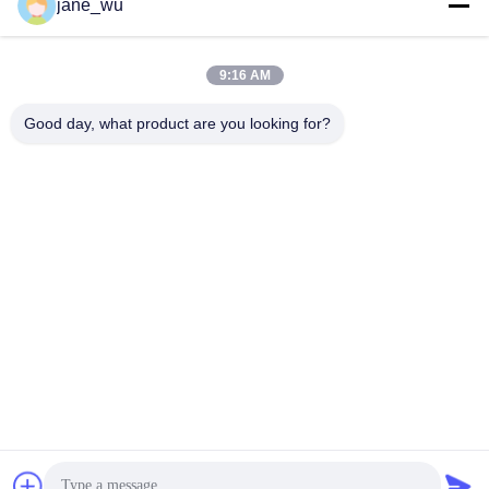
Soziale Medien
jane_wu
9:16 AM
Schnelle Kontaktaufnahme
Good day, what product are you looking for?
Tel.
86-0551-63840886
E-Mail-Adresse
jane_wu@crystro.com
Anschrift
Nr. 176, Yuner Rd, Yunhai Rd Industriepark, Baohe Bezirk,
Hefei Stadt, Provinz Anhui
Datenschutzrichtlinie
|
Sitemap
China gut Qualität Magnetoptikkristalle Lieferant. Urheberrecht ©
2018-2025 ANHUI CRYSTRO CRYSTAL MATERIALS Co., Ltd. -