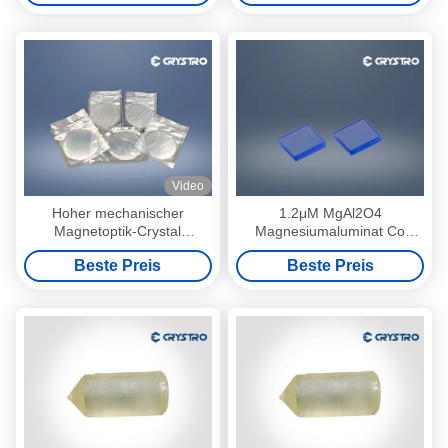
Video
Hoher mechanischer
1.2μM MgAl2O4
Magnetoptik-Crystal
Magnesiumaluminat Co
Gadolinium Gallium Garnet
Spinel Passive Q-Schalter
Beste Preis
Beste Preis