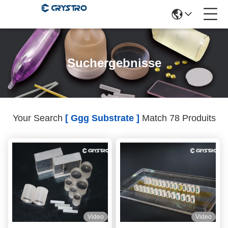
Suchergebnisse
Your Search
[ Ggg Substrate ]
Match 78 Produits
Video
Video