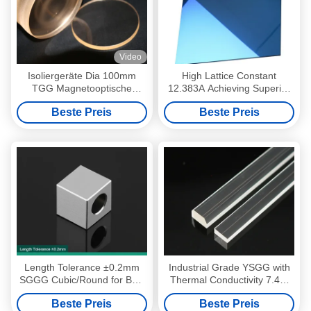
Video
Isoliergeräte Dia 100mm
High Lattice Constant
TGG Magnetooptische
12.383A Achieving Superior
Kristalle
Performance with 0.5 Mm
Beste Preis
Beste Preis
Thickness
Length Tolerance ±0.2mm
Industrial Grade YSGG with
SGGG Cubic/Round for B2B
Thermal Conductivity 7.4W
Search
M-1k-1 and Length Tolerance
Beste Preis
Beste Preis
±0.2mm