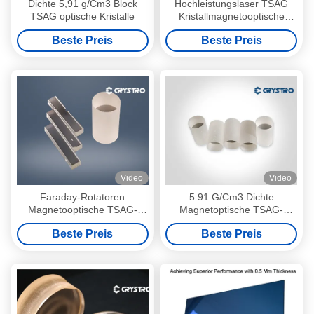
Dichte 5,91 g/Cm3 Block
Hochleistungslaser TSAG
TSAG optische Kristalle
Kristallmagnetooptische
Materialien
Beste Preis
Beste Preis
Video
Video
Faraday-Rotatoren
5.91 G/Cm3 Dichte
Magnetooptische TSAG-
Magnetoptische TSAG-
Kristalle
Kristalle mit geringer
Beste Preis
Beste Preis
Absorption