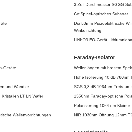
3 Zoll Durchmesser SGGG Subst
e
Co:Spinel-optisches Substrat
räte
Dia 50mm Piezoelektrische Wir
Winkelrichtung
LiNbO3 EO-Gerät Lithiumniobat 
Faraday-Isolator
zo-Geräte
Wellenlängen mit breitem Spek
Hohe Isolierung 40 dB 780nm H
oren und Wandler
SGS 0,3 dB 1064nm Freiraumop
 Kristallen LT LN Wafer
1550nm Faraday-optische Polar
Polarisierung 1064 nm Kleiner 
stische Wellenvorrichtungen
NIR 1030nm Öffnung 12mm TGG