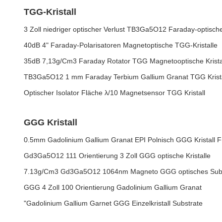
TGG-Kristall
3 Zoll niedriger optischer Verlust TB3Ga5O12 Faraday-optischer
40dB 4" Faraday-Polarisatoren Magnetoptische TGG-Kristalle
35dB 7,13g/Cm3 Faraday Rotator TGG Magnetooptische Krista
TB3Ga5O12 1 mm Faraday Terbium Gallium Granat TGG Krista
Optischer Isolator Fläche λ/10 Magnetsensor TGG Kristall
GGG Kristall
0.5mm Gadolinium Gallium Granat EPI Polnisch GGG Kristall F
Gd3Ga5O12 111 Orientierung 3 Zoll GGG optische Kristalle
7.13g/Cm3 Gd3Ga5O12 1064nm Magneto GGG optisches Subs
GGG 4 Zoll 100 Orientierung Gadolinium Gallium Granat
"Gadolinium Gallium Garnet GGG Einzelkristall Substrate