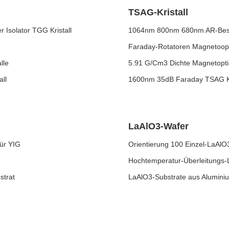
TSAG-Kristall
 Isolator TGG Kristall
1064nm 800nm 680nm AR-Beschi
Faraday-Rotatoren Magnetoopt
lle
5.91 G/Cm3 Dichte Magnetoptis
ll
1600nm 35dB Faraday TSAG Kr
LaAlO3-Wafer
ür YIG
Orientierung 100 Einzel-LaAlO3
Hochtemperatur-Überleitungs-L
trat
LaAlO3-Substrate aus Alumini