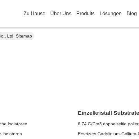
Zu Hause
Über Uns
Produits
Lösungen
Blog
, Ltd. Sitemap
Einzelkristall Substrat
che Isolatoren
6.74 G/Cm3 doppelseitig polier
 Isolatoren
Ersetztes Gadolinium-Gallium-