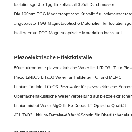
Isolationsgeräte Tgg Einzelkristall 3 Zoll Durchmesser
Dia 100mm TGG Magnetooptische Kristalle für Isolationsgerät
angepasste TGG-Magnetooptische Materialien für Isolationsge
Isoliergeräte TGG Magnetooptische Materialien individuell
Piezoelektrische Effektkristalle
50um ultradünne piezoelektrische Waferfilm LiTaO3 LT für Pie
Piezo LiNbO3 LiTaO3 Wafer für Halbleiter POI und MEMS
Lithium Tantalat LiTaO3 Piezowafer für piezoelektrische Sens
Oberflächenakustische Wellenverbreitung auf piezoelektrischen
Lithiumniobat Wafer MgO Er Fe Doped LT Optische Qualität
4" LiTaO3 Lithium-Tantalat-Wafer Y-Schnitt für Oberflächenaku