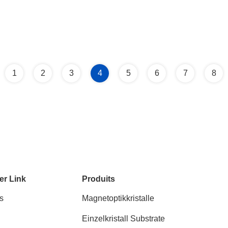
1
2
3
4
5
6
7
8
er Link
Produits
s
Magnetoptikkristalle
Einzelkristall Substrate