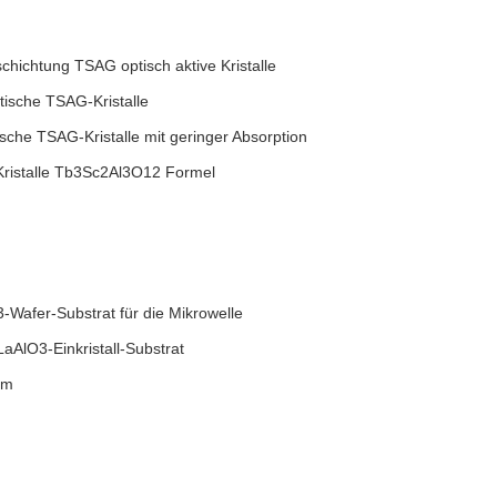
chtung TSAG optisch aktive Kristalle
ische TSAG-Kristalle
che TSAG-Kristalle mit geringer Absorption
istalle Tb3Sc2Al3O12 Formel
-Wafer-Substrat für die Mikrowelle
aAlO3-Einkristall-Substrat
um