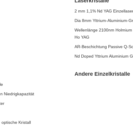
Laserkristalle
2 mm 1,1% Nd YAG Einzellaserk
Dia 8mm Yttrium-Aluminium-Gra
Wellenlänge 2100nm Holmium la
Ho YAG
AR-Beschichtung Passive Q-Sch
Nd Doped Yttrium Aluminium Gra
Andere Einzelkristalle
le
n Niedrigkapazität
ter
optische Kristall