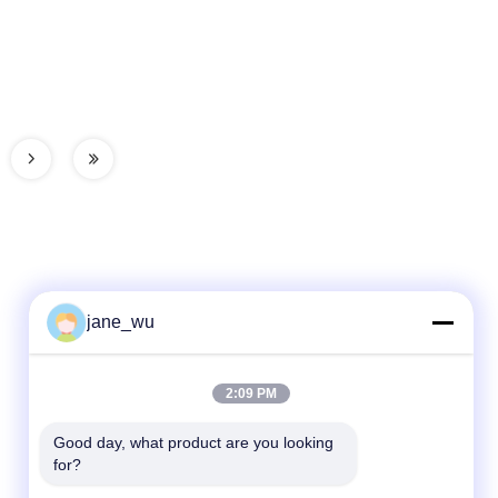
jane_wu
Schnelle Kontaktaufnahme
2:09 PM
Tel.
Good day, what product are you looking 
for?
86-0551-63840886