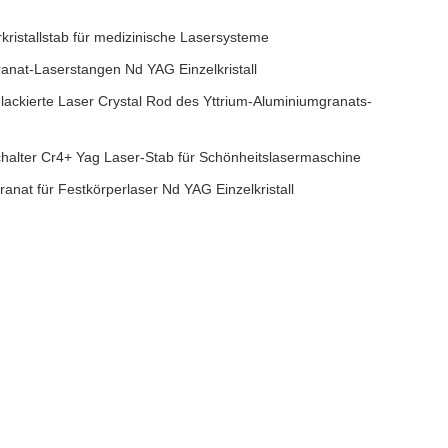
ristallstab für medizinische Lasersysteme
nat-Laserstangen Nd YAG Einzelkristall
ckierte Laser Crystal Rod des Yttrium-Aluminiumgranats-
alter Cr4+ Yag Laser-Stab für Schönheitslasermaschine
nat für Festkörperlaser Nd YAG Einzelkristall